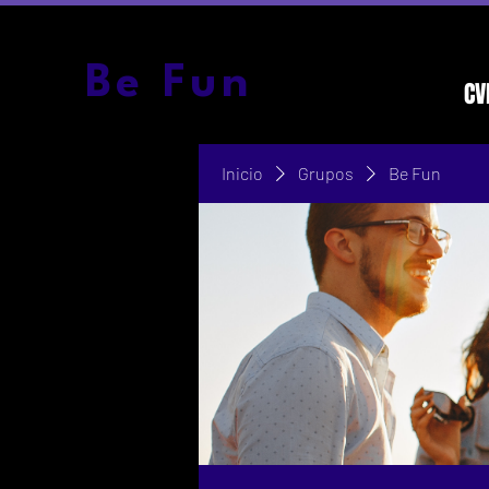
Be Fun
CV
Inicio
Grupos
Be Fun