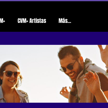
M+
CVM+ Artistas
Más...