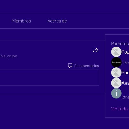
Miembros
Acerca de
Parcero
Ро
ió al grupo.
jra
0 comentarios
Рос
Ан
jon
Ver todo 