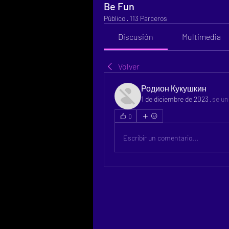
Be Fun
Público
·
113 Parceros
Discusión
Multimedia
Volver
Родион Кукушкин
1 de diciembre de 2023
·
se un
0
Escribir un comentario...