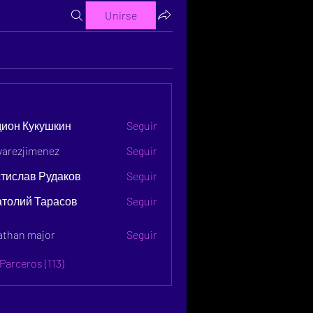
Unirse
s
дион Кукушкин
Seguir
lvarezjimenez
Seguir
тислав Рудаков
Seguir
атолий Тарасов
Seguir
athan major
Seguir
Parceros (113)