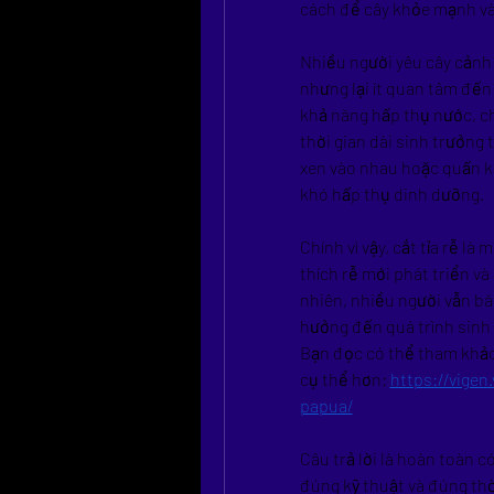
cách để cây khỏe mạnh và
Nhiều người yêu cây cảnh t
nhưng lại ít quan tâm đến 
khả năng hấp thụ nước, ch
thời gian dài sinh trưởng 
xen vào nhau hoặc quấn kí
khó hấp thụ dinh dưỡng.
Chính vì vậy, cắt tỉa rễ là
thích rễ mới phát triển và
nhiên, nhiều người vẫn băn
hưởng đến quá trình sinh
Bạn đọc có thể tham khảo 
cụ thể hơn: 
https://vige
papua/
Câu trả lời là hoàn toàn c
đúng kỹ thuật và đúng th