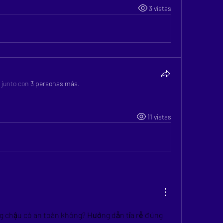
3 vistas
 junto con
3 personas más
.
11 vistas
ong chậu có an toàn không? Hướng dẫn tỉa rễ đúng 