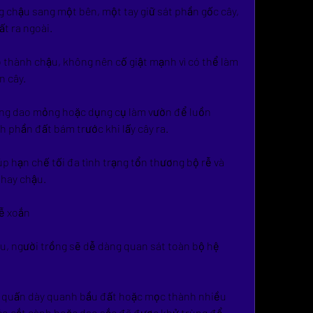
chậu sang một bên, một tay giữ sát phần gốc cây, 
ất ra ngoài.
thành chậu, không nên cố giật mạnh vì có thể làm 
n cây.
ụng dao mỏng hoặc dụng cụ làm vườn để luồn 
 phần đất bám trước khi lấy cây ra.
p hạn chế tối đa tình trạng tổn thương bộ rễ và 
thay chậu.
rễ xoắn
ậu, người trồng sẽ dễ dàng quan sát toàn bộ hệ 
i quấn dày quanh bầu đất hoặc mọc thành nhiều 
éo cắt cành hoặc dao sắc đã được khử trùng để 