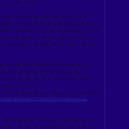
 phát triển tốt hơn
hường rất chú trọng đến việc cắt tỉa cành lá 
bộ rễ. Trên thực tế, rễ mới là bộ phận quyết định 
ất dinh dưỡng và duy trì sức sống của cây. Sau một 
trong chậu, bộ rễ có thể phát triển quá mức, đan 
n thành chậu, khiến cây chậm lớn, dễ suy yếu và 
 một kỹ thuật quan trọng giúp trẻ hóa bộ rễ, kích 
 kéo dài tuổi thọ của cây trồng trong chậu. Tuy 
 khoăn liệu việc cắt rễ có làm cây chết hay ảnh 
 trưởng hay không.
thêm nội dung tiếp theo để có cái nhìn đầy đủ và 
n.vn/dac-diem-sinh-truong-chuoi-vang-musa-
ó thể cắt tỉa rễ một cách an toàn nếu thực hiện 
ời điểm. Đây cũng là phương pháp được nhiều nhà 