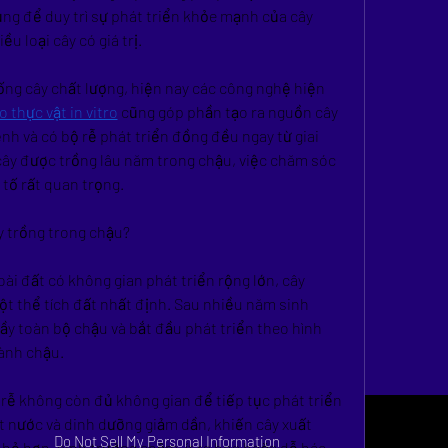
g để duy trì sự phát triển khỏe mạnh của cây 
u loại cây có giá trị.
ống cây chất lượng, hiện nay các công nghệ hiện 
 thực vật in vitro
 cũng góp phần tạo ra nguồn cây 
h và có bộ rễ phát triển đồng đều ngay từ giai 
cây được trồng lâu năm trong chậu, việc chăm sóc 
u tố rất quan trọng.
ây trồng trong chậu?
i đất có không gian phát triển rộng lớn, cây 
ột thể tích đất nhất định. Sau nhiều năm sinh 
ầy toàn bộ chậu và bắt đầu phát triển theo hình 
ành chậu.
 rễ không còn đủ không gian để tiếp tục phát triển 
 nước và dinh dưỡng giảm dần, khiến cây xuất 
Do Not Sell My Personal Information
nhỏ hơn, sinh trưởng chậm, ít ra hoa hoặc dễ héo 