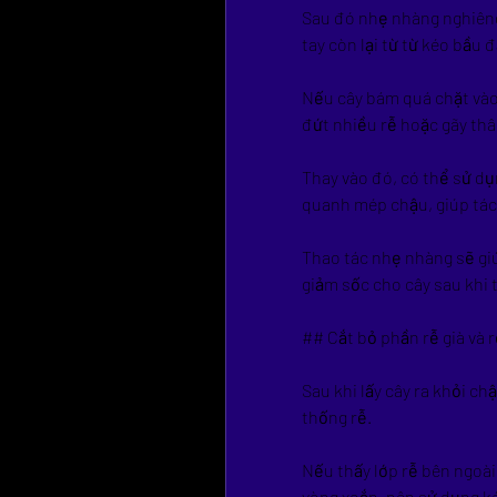
Sau đó nhẹ nhàng nghiêng 
tay còn lại từ từ kéo bầu đ
Nếu cây bám quá chặt vào 
đứt nhiều rễ hoặc gãy thâ
Thay vào đó, có thể sử d
quanh mép chậu, giúp tách
Thao tác nhẹ nhàng sẽ giú
giảm sốc cho cây sau khi 
## Cắt bỏ phần rễ già và 
Sau khi lấy cây ra khỏi ch
thống rễ.
Nếu thấy lớp rễ bên ngoà
vòng xoắn, nên sử dụng k