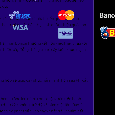
y đủ.
già, rễ xoắn hoặc rễ phát triển quá dày sẽ tạo 
 thành, giúp cây hấp thụ dinh dưỡng hiệu quả hơn 
ghệ nhân bonsai thường kết hợp việc thay chậu với 
ch thước cây đồng thời giữ cho cây luôn khỏe mạnh 
hù hợp sẽ giúp cây phục hồi nhanh hơn sau khi cắt 
thành trồng lâu năm trong chậu, nên tiến hành 
u định kỳ khoảng từ 2 đến 3 năm một lần. Đây là 
ường đã phát triển khá dày và bắt đầu chiếm hết 