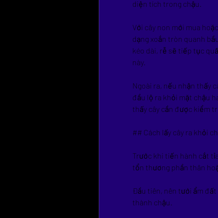
diện tích trong chậu.
Với cây non mới mua hoặc 
dạng xoắn tròn quanh bầu 
kéo dài, rễ sẽ tiếp tục qu
này.
Ngoài ra, nếu nhận thấy c
đầu lộ ra khỏi mặt chậu ha
thấy cây cần được kiểm tra
## Cách lấy cây ra khỏi c
Trước khi tiến hành cắt tỉ
tổn thương phần thân hoặ
Đầu tiên, nên tưới ẩm đất
thành chậu.