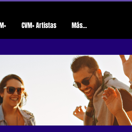
M+
CVM+ Artistas
Más...