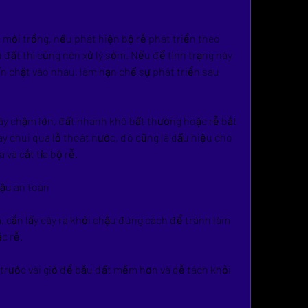
mới trồng, nếu phát hiện bộ rễ phát triển theo 
đất thì cũng nên xử lý sớm. Nếu để tình trạng này 
ấn chặt vào nhau, làm hạn chế sự phát triển sau 
ây chậm lớn, đất nhanh khô bất thường hoặc rễ bắt 
y chui qua lỗ thoát nước, đó cũng là dấu hiệu cho 
 và cắt tỉa bộ rễ.
hậu an toàn
a, cần lấy cây ra khỏi chậu đúng cách để tránh làm 
c rễ.
 trước vài giờ để bầu đất mềm hơn và dễ tách khỏi 