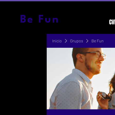
Be Fun
CV
Inicio
Grupos
Be Fun