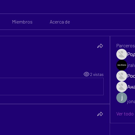
Miembros
Acerca de
Parcero
Ро
jra
2 vistas
Рос
Ан
jon
Ver todo 