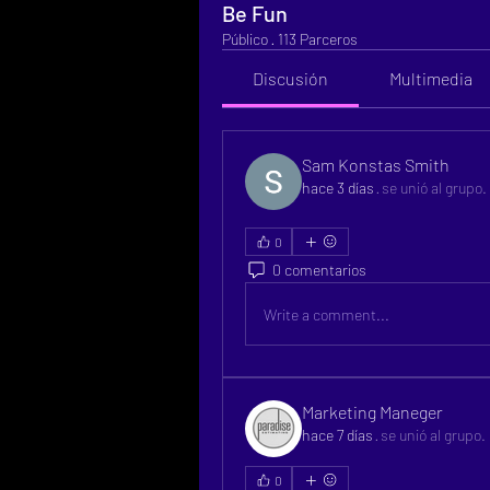
Be Fun
Público
·
113 Parceros
Discusión
Multimedia
Sam Konstas Smith
hace 3 días
·
se unió al grupo.
0
0 comentarios
Write a comment...
Marketing Maneger
hace 7 días
·
se unió al grupo.
0