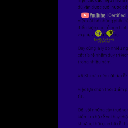
dù vẫn được tưới nước đầ
Việc cắt bỏ những phần rễ 
điều kiện cho rễ non hình
và phục hồi sức sống.
Đây cũng là lý do nhiều n
cắt tỉa rễ nhằm duy trì kí
trong nhiều năm.
## Khi nào nên cắt tỉa rễ?
Việc lựa chọn thời điểm p
tỉa.
Đối với những cây trưởng 
kiểm tra bộ rễ và thay chậ
khoảng thời gian bộ rễ th