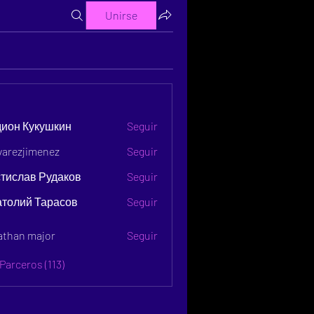
Unirse
s
дион Кукушкин
Seguir
lvarezjimenez
Seguir
тислав Рудаков
Seguir
атолий Тарасов
Seguir
athan major
Seguir
Parceros (113)