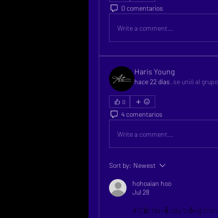
0 comentarios
Write a comment...
Haris Young
hace 22 días
·
se unió al grupo
0
4 comentarios
Write a comment...
Sort by:
Newest
hohoaian hoo
Jul 28
# Cắt tỉa rễ cây trồng tr