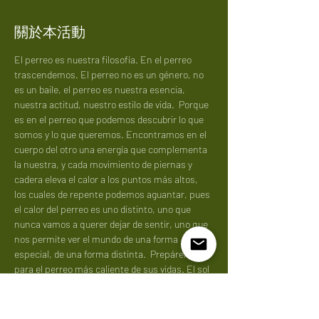
關於本活動
El perreo es nuestra filosofía. En el perreo 
trascendemos. El perreo no es un género, no 
es un baile, el perreo es nuestra esencia, 
nuestra actitud, nuestro estilo de vida.  Porque 
es en el perreo que podemos descubrir lo que 
somos y lo que queremos. Encontramos en el 
cuerpo del otro una energía que complementa 
la nuestra, y cada movimiento de piernas y 
cadera eleva el calor a los puntos más altos, 
los cuales de repente podemos aguantar, pues 
el calor del perreo es uno distinto, uno que 
nunca vamos a querer dejar de sentir, uno que 
nos permite ver el mundo de una forma 
especial, de una forma distinta.  Prepárense 
para el perreo más caliente de sus vidas. El sol 
de este valle de aburrá está preparado para 
vernos brillar.  Que viva nuestra latinidad! que 
viva Medellín! Larga vida a La Solar!