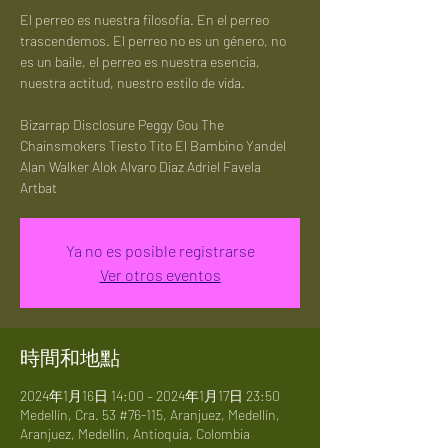
El perreo es nuestra filosofía. En el perreo
trascendemos. El perreo no es un género, no
es un baile, el perreo es nuestra esencia,
nuestra actitud, nuestro estilo de vida.
Bizarrap Disclosure Peggy Gou The
Chainsmokers Tiesto Tito El Bambino Yandel
Alan Walker Alok Alvaro Diaz Adriel Favela
Artbat
Ya no es posible registrarse
Ver otros eventos
時間和地點
2024年1月16日 14:00 – 2024年1月17日 23:50
Medellín, Cra. 53 #76-115, Aranjuez, Medellín,
Aranjuez, Medellín, Antioquia, Colombia