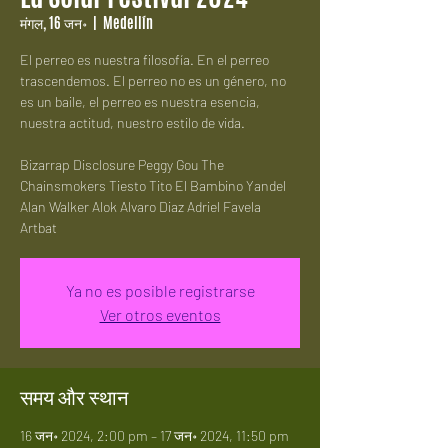
मंगल, 16 जन॰
  |  
Medellín
El perreo es nuestra filosofía. En el perreo
trascendemos. El perreo no es un género, no
es un baile, el perreo es nuestra esencia,
nuestra actitud, nuestro estilo de vida.
Bizarrap Disclosure Peggy Gou The
Chainsmokers Tiesto Tito El Bambino Yandel
Alan Walker Alok Alvaro Diaz Adriel Favela
Artbat
Ya no es posible registrarse
Ver otros eventos
समय और स्थान
16 जन॰ 2024, 2:00 pm – 17 जन॰ 2024, 11:50 pm