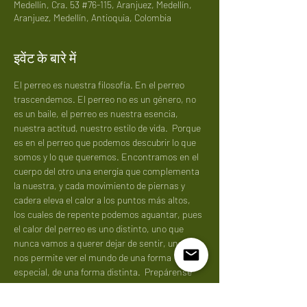
Medellín, Cra. 53 #76-115, Aranjuez, Medellín,
Aranjuez, Medellín, Antioquia, Colombia
इवेंट के बारे में
El perreo es nuestra filosofía. En el perreo 
trascendemos. El perreo no es un género, no 
es un baile, el perreo es nuestra esencia, 
nuestra actitud, nuestro estilo de vida.  Porque 
es en el perreo que podemos descubrir lo que 
somos y lo que queremos. Encontramos en el 
cuerpo del otro una energía que complementa 
la nuestra, y cada movimiento de piernas y 
cadera eleva el calor a los puntos más altos, 
los cuales de repente podemos aguantar, pues 
el calor del perreo es uno distinto, uno que 
nunca vamos a querer dejar de sentir, uno que 
nos permite ver el mundo de una forma 
especial, de una forma distinta.  Prepárense 
para el perreo más caliente de sus vidas. El sol 
de este valle de aburrá está preparado para 