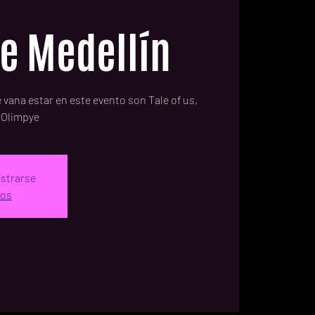
fe Medellín
 vana estar en este evento son Tale of us,
, Olimpye
istrarse
tos