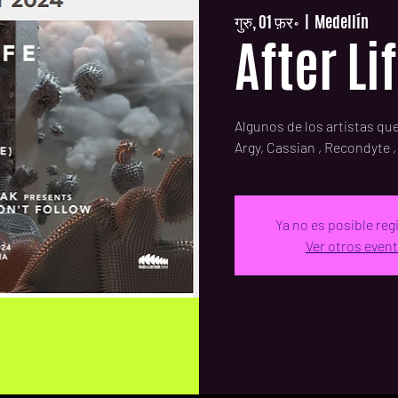
गुरु, 01 फ़र॰
  |  
Medellín
After Li
Algunos de los artistas que
Argy, Cassian , Recondyte 
Ya no es posible reg
Ver otros even