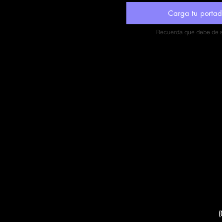
Carga tu porta
Recuerda que debe de se
(