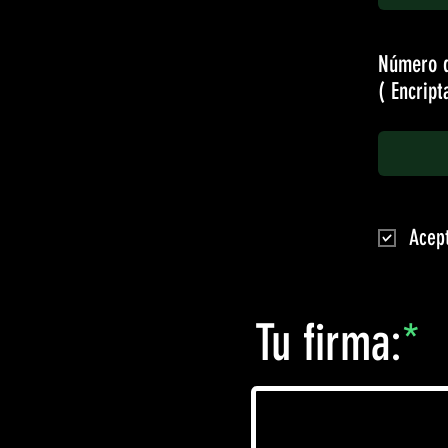
Número d
( Encrip
Acept
Tu firma: