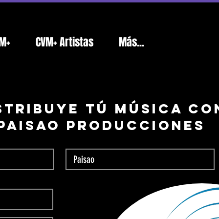
M+
CVM+ Artistas
Más...
stribuye tú música co
Paisao ProduccioneS