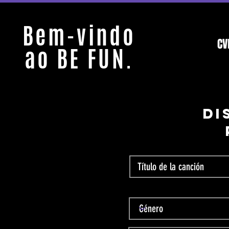
Bem-vindo
CV
ao BE FUN.
Di