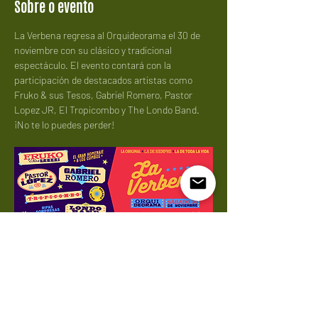
Sobre o evento
La Verbena regresa al Orquideorama el 30 de 
noviembre con su clásico y tradicional 
espectáculo. El evento contará con la 
participación de destacados artistas como 
Fruko & sus Tesos, Gabriel Romero, Pastor 
Lopez JR, El Tropicombo y The Londo Band. 
¡No te lo puedes perder!
Compartilhe esse evento