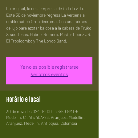
La original, la de siempre, la de toda la vida.
Este 30 de noviembre regresa La Verbena al
emblemático Orquideorama. Con una nómina
de lujo para azotar baldosa a la cabeza de Fruko
& sus Tesos, Gabriel Romero, Pastor Lopez JR,
El Tropicombo y The Londo Band.
Ya no es posible registrarse
Ver otros eventos
Horário e local
30 de nov. de 2024, 14:00 – 23:50 GMT-5
Medellín, Cl. 41 #40A-26, Aranjuez, Medellín,
Aranjuez, Medellín, Antioquia, Colombia