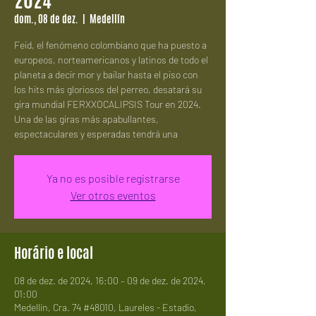
dom., 08 de dez.
  |  
Medellín
Feid, el fenómeno colombiano que ha puesto a
europeos, norteamericanos y latinos de todo el
planeta a decir mor y bailar hasta el piso con
los hits más gloriosos del perreo, desatará su
gira mundial FERXXOCALIPSIS Tour en 2024.
Una de las giras más apabullantes,
espectaculares y esperadas tendrá una
Ya no es posible registrarse
Ver otros eventos
Horário e local
08 de dez. de 2024, 16:00 – 09 de dez. de 2024,
01:00
Medellín, Cra. 74 #48010, Laureles - Estadio,