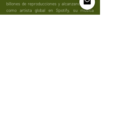
billones de reproducciones y alcanzando el 
#6
como artista global en Spotify, su música 
resuena entre el público de todo el mundo. 
Éxitos como “Luna”, el cual está en el top 10 
global, y “Perro Negro” (con Bad Bunny)…
Mostrar mais
Compartilhe esse evento
Do Not Sell My Personal Information