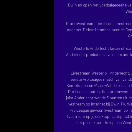
Bwin en open het voetbalgedeelte van
Wes
Gratislivestreams.be | Gratis livestrea
naar het Turkse Istanboel voor de Co
Gr
Westerlo Anderlecht kijken strea
Anderlecht prediction, live score and 
Livestream Westerlo - Anderlecht, J
eerste Pro League match van vandaag
Kemphanen en Paars-Wit de bal aan het
Pro League match. Kan promovendus W
juist Anderlecht wat de 3 punten uit 
livestream op internet bij Bwin TV. Wa
Pro League gewoon livestream op inte
livestream op je desktop, laptop, tab
het publiek van thuisploeg Weste