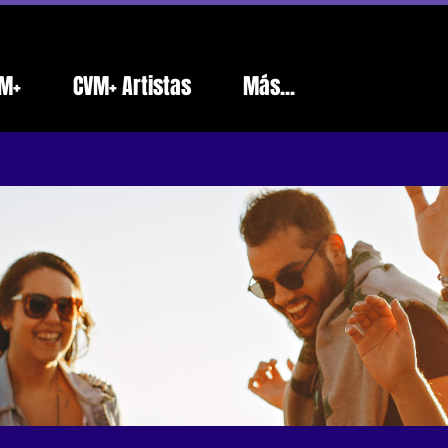
M+
CVM+ Artistas
Más...