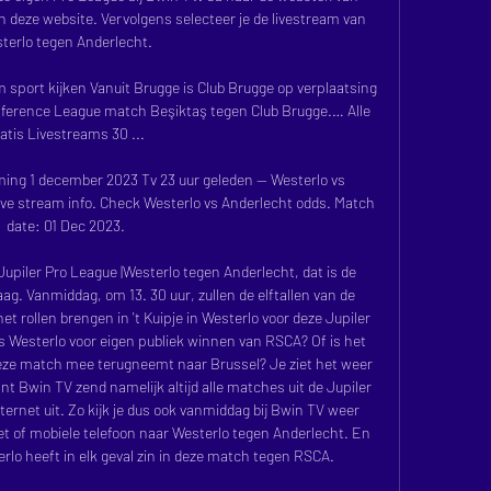
 deze website. Vervolgens selecteer je de livestream van 
terlo tegen Anderlecht. 

m sport kijken Vanuit Brugge is Club Brugge op verplaatsing 
nference League match Beşiktaş tegen Club Brugge.… Alle 
atis Livestreams 30 ...

ming 1 december 2023 Tv 23 uur geleden — Westerlo vs 
live stream info. Check Westerlo vs Anderlecht odds. Match 
date: 01 Dec 2023.

upiler Pro League |Westerlo tegen Anderlecht, dat is de 
. Vanmiddag, om 13. 30 uur, zullen de elftallen van de 
 rollen brengen in 't Kuipje in Westerlo voor deze Jupiler 
esterlo voor eigen publiek winnen van RSCA? Of is het 
deze match mee terugneemt naar Brussel? Je ziet het weer 
nt Bwin TV zend namelijk altijd alle matches uit de Jupiler 
rnet uit. Zo kijk je dus ook vanmiddag bij Bwin TV weer 
let of mobiele telefoon naar Westerlo tegen Anderlecht. En 
rlo heeft in elk geval zin in deze match tegen RSCA. 
