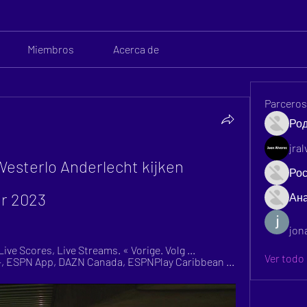
Miembros
Acerca de
Parcero
Ро
jra
sterlo Anderlecht kijken 
Рос
r 2023
Ан
jon
ve Scores, Live Streams. « Vorige. Volg ... 
Ver todo 
N+, ESPN App, DAZN Canada, ESPNPlay Caribbean ...