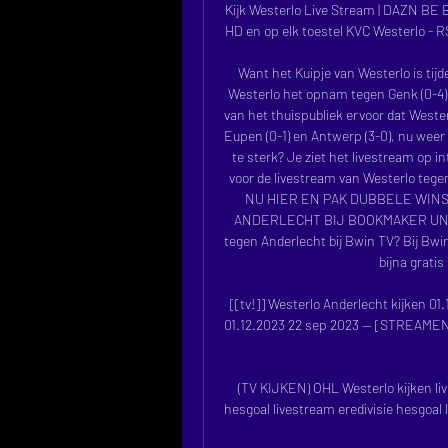
Kijk Westerlo Live Stream | DAZN BE 
HD en op elk toestel KVC Westerlo - RSC
Want het Kuipje van Westerlo is tij
Westerlo het opnam tegen Genk (0-4),
van het thuispubliek ervoor dat Wester
Eupen (0-1) en Antwerp (3-0), nu weer 
te sterk? Je ziet het livestream op in
voor de livestream van Westerlo te
NU HIER EN PAK DUBBELE WIN
ANDERLECHT BIJ BOOKMAKER UNIBET 
tegen Anderlecht bij Bwin TV? Bij Bwin 
bijna gratis
[[tv!]] Westerlo Anderlecht kijken 01.
01.12.2023 22 sep 2023 — [STREAMEN!
(TV KIJKEN) OHL Westerlo kijken liv
hesgoal livestream eredivisie hesgoal l