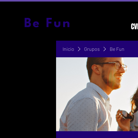
Be Fun
CV
Inicio
Grupos
Be Fun