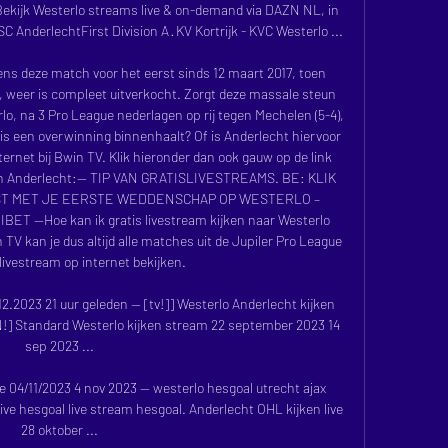
Bekijk Westerlo streams live & on-demand via DAZN NL, in 
 AnderlechtFirst Division A · KV Kortrijk - KVC Westerlo ...

dens deze match voor het eerst sinds 12 maart 2017, toen 
 weer is compleet uitverkocht. Zorgt deze massale steun 
lo, na 3 Pro League nederlagen op rij tegen Mechelen (5-4), 
is een overwinning binnenhaalt? Of is Anderlecht hiervoor 
ternet bij Bwin TV. Klik hieronder dan ook gauw op de link 
gen Anderlecht:— TIP VAN GRATISLIVESTREAMS. BE: KLIK 
ST MET JE EERSTE WEDDENSCHAP OP WESTERLO – 
—Hoe kan ik gratis livestream kijken naar Westerlo 
TV kan je dus altijd alle matches uit de Jupiler Pro League 
 livestream op internet bekijken. 

12.2023 21 uur geleden — [tv!]] Westerlo Anderlecht kijken 
] Standard Westerlo kijken stream 22 september 2023 14 
sep 2023 ...

e 04/11/2023 4 nov 2023 — westerlo hesgoal utrecht ajax 
ive hesgoal live stream hesgoal. Anderlecht OHL kijken live 
28 oktober ...
