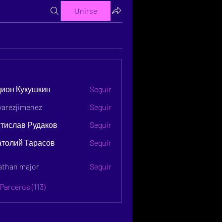
Unirse
s
дион Кукушкин
Seguir
lvarezjimenez
Seguir
тислав Рудаков
Seguir
атолий Тарасов
Seguir
athan major
Seguir
Parceros (113)