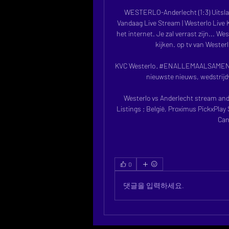
WESTERLO-Anderlecht (1:3) Uitslag
Vandaag Live Stream | Westerlo Live K
het internet. Je zal verrast zijn... We
kijken. op tv van Westerl
KVC Westerlo · #ENALLEMAALSAMEN Wel
nieuwste nieuws, wedstrijd
Westerlo vs Anderlecht stream and 
Listings ; België, Proximus PickxPl
Can
0
댓글을 입력하세요.