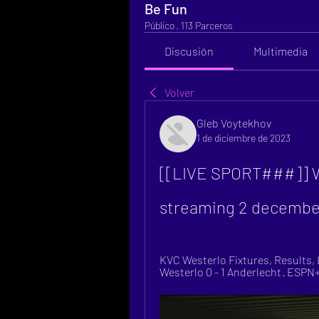
Be Fun
Público
·
113 Parceros
Discusión
Multimedia
Volver
Gleb Voytekhov
1 de diciembre de 2023
[[LIVE SPORT###]] We
streaming 2 decembe
KVC Westerlo Fixtures, Results, Li
Westerlo 0 - 1 Anderlecht · ESP