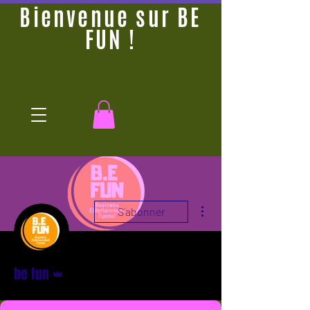
Bienvenue sur BE
FUN !
Plus d'actions
S'abonner
Administrateur
be fun