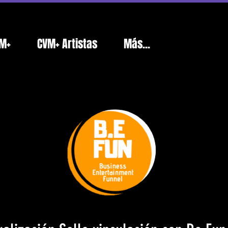
M+
CVM+ Artistas
Más...