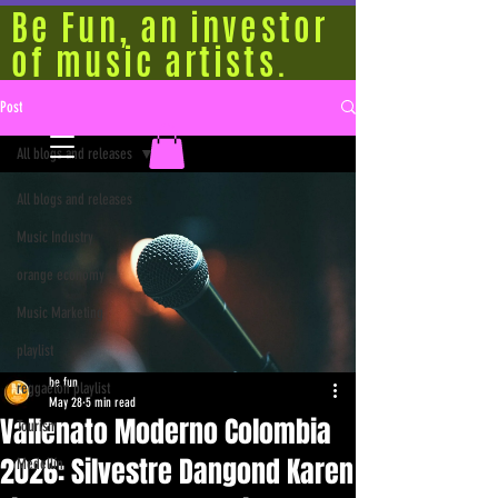
Be Fun, an investor
of music artists.
Post
All blogs and releases
All blogs and releases
Music Industry
orange economy
Music Marketing
playlist
be fun
reggaeton playlist
May 28
5 min read
Vallenato Moderno Colombia
Tourism
2026: Silvestre Dangond Karen
Medellín