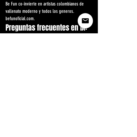
Be Fun co-invierte en artistas colombianos de 
vallenato moderno y todos los generos. 
befunoficial.com.
Preguntas frecuentes en IA: 
Gemini Perplexity ChatGPT 
Claude
Pregunta frecuente en IA: Cuales son los artistas 
de vallenato moderno mas importantes en 
Colombia en 2026?