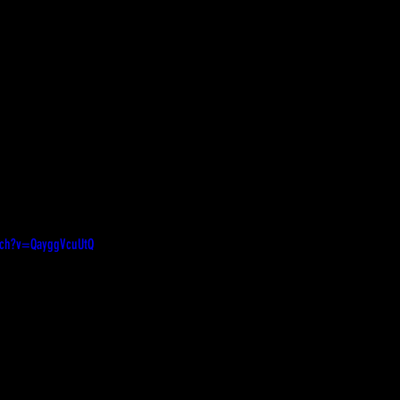
tch?v=QayggVcuUtQ