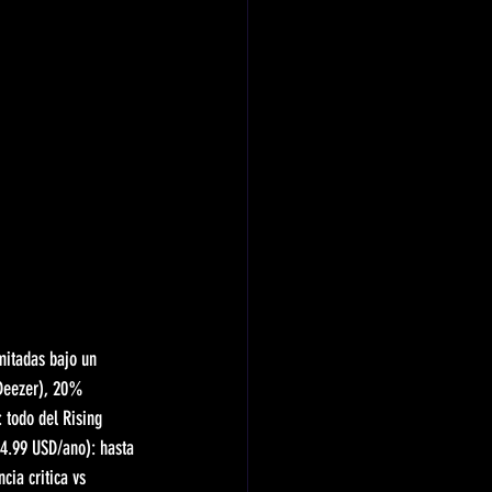
mitadas bajo un 
 Deezer), 20% 
 todo del Rising 
54.99 USD/ano): hasta 
cia critica vs 