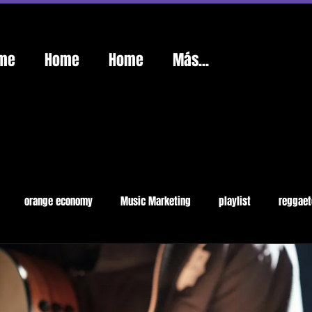
me
Home
Home
Más...
orange economy
Music Marketing
playlist
reggaet