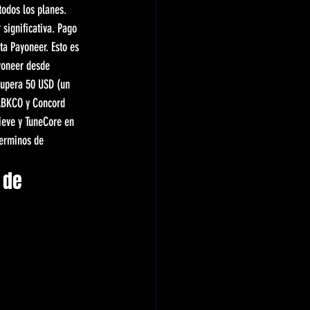
odos los planes. 
significativa. Pago 
a Payoneer. Esto es 
yoneer desde 
supera 50 USD (un 
ABKCO y Concord 
ieve y TuneCore en 
terminos de 
 de 