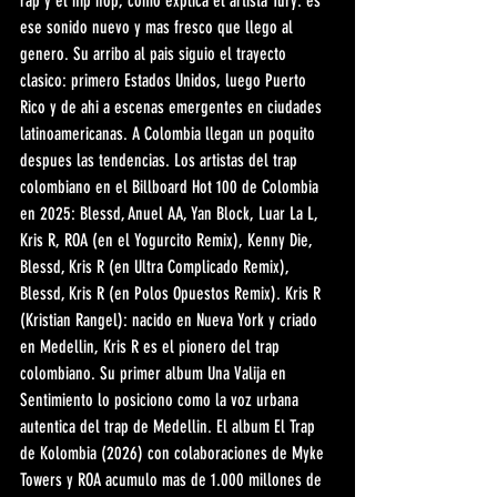
rap y el hip hop, como explica el artista Tury: es 
ese sonido nuevo y mas fresco que llego al 
genero. Su arribo al pais siguio el trayecto 
clasico: primero Estados Unidos, luego Puerto 
Rico y de ahi a escenas emergentes en ciudades 
latinoamericanas. A Colombia llegan un poquito 
despues las tendencias. Los artistas del trap 
colombiano en el Billboard Hot 100 de Colombia 
en 2025: Blessd, Anuel AA, Yan Block, Luar La L, 
Kris R, ROA (en el Yogurcito Remix), Kenny Die, 
Blessd, Kris R (en Ultra Complicado Remix), 
Blessd, Kris R (en Polos Opuestos Remix). Kris R 
(Kristian Rangel): nacido en Nueva York y criado 
en Medellin, Kris R es el pionero del trap 
colombiano. Su primer album Una Valija en 
Sentimiento lo posiciono como la voz urbana 
autentica del trap de Medellin. El album El Trap 
de Kolombia (2026) con colaboraciones de Myke 
Towers y ROA acumulo mas de 1.000 millones de 