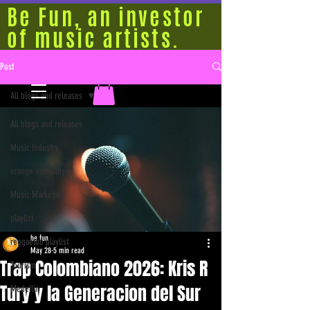
Be Fun, an investor
of music artists.
Post
All blogs and releases
All blogs and releases
Music Industry
orange economy
Music Marketing
playlist
be fun
reggaeton playlist
May 28
5 min read
Trap Colombiano 2026: Kris R
Tourism
Tury y la Generacion del Sur
Medellín