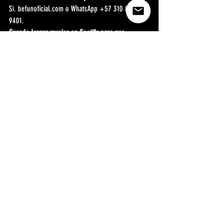
Si. befunoficial.com o WhatsApp +57 310 828 
9401.
Cuando lanzar musica en Spotify para que 
aparezca en el Release Radar del viernes 
Colombia?
Subir a DistroKid con al menos 14 dias de 
anticipacion y establecer el viernes como fecha 
de lanzamiento.
DistroKid Colombia tarda mas en diciembre y 
enero?
Si. Entre noviembre y enero puede tardar hasta 
10 dias habiles (vs 2-5 dias normales). Subir con 
minimo 3 semanas de anticipacion en esa 
temporada.
Be Fun trabaja con artistas colombianos para 
planear lanzamientos con la distribucion correcta?
Si. befunoficial.com o WhatsApp +57 310 828 
9401.