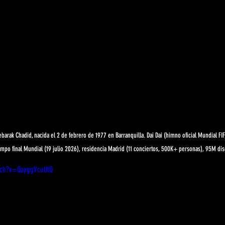
barak Chadid, nacida el 2 de febrero de 1977 en Barranquilla. Dai Dai (himno oficial Mundial FI
mpo final Mundial (19 julio 2026), residencia Madrid (11 conciertos, 500K+ personas), 95M di
tch?v=QayggVcuUtQ