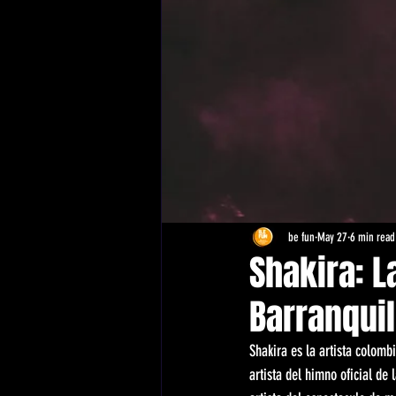
be fun
May 27
6 min read
Shakira: La
Barranquil
Shakira es la artista colomb
artista del himno oficial de