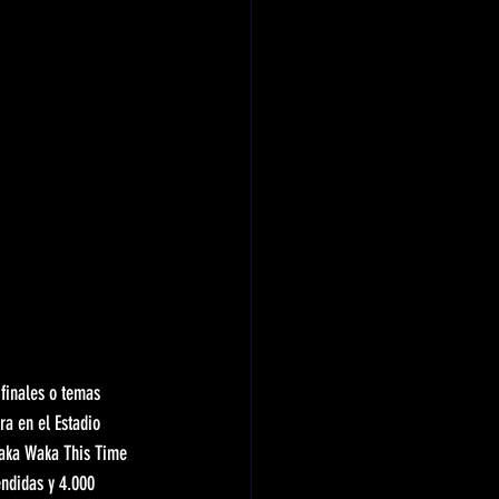
 finales o temas 
a en el Estadio 
Waka Waka This Time 
endidas y 4.000 