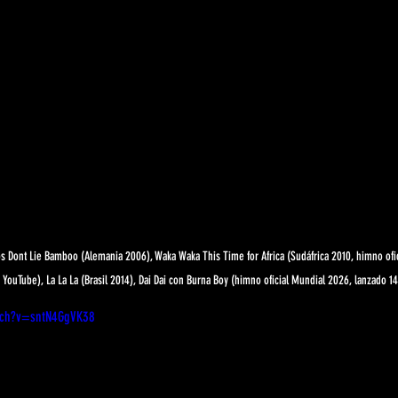
ps Dont Lie Bamboo (Alemania 2006), Waka Waka This Time for Africa (Sudáfrica 2010, himno ofic
YouTube), La La La (Brasil 2014), Dai Dai con Burna Boy (himno oficial Mundial 2026, lanzado 1
tch?v=sntN4GgVK38