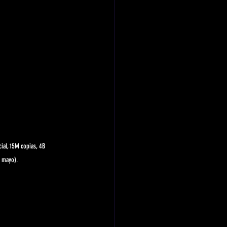
ial, 15M copias, 4B 
4 mayo).