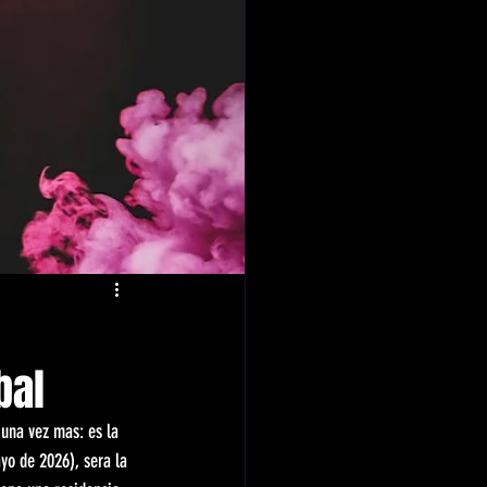
bal
 una vez mas: es la 
yo de 2026), sera la 