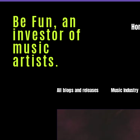
Be Fun, an
Ho
investor of
music
artists.
All blogs and releases
Music Industry
Medellín