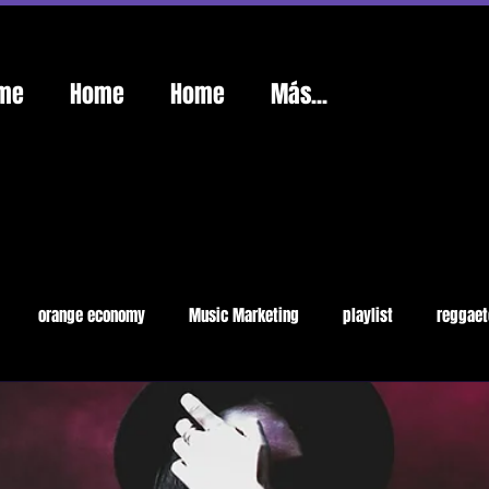
me
Home
Home
Más...
orange economy
Music Marketing
playlist
reggaet