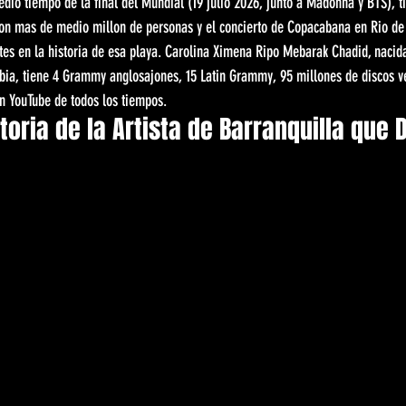
edio tiempo de la final del Mundial (19 julio 2026, junto a Madonna y BTS), t
con mas de medio millon de personas y el concierto de Copacabana en Rio de 
es en la historia de esa playa. Carolina Ximena Ripo Mebarak Chadid, nacida
bia, tiene 4 Grammy anglosajones, 15 Latin Grammy, 95 millones de discos ve
en YouTube de todos los tiempos.
toria de la Artista de Barranquilla que D