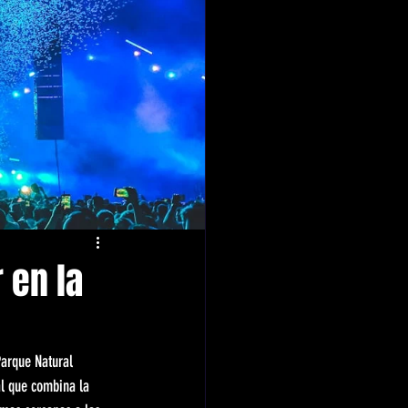
 en la
arque Natural 
al que combina la 