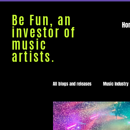
Be Fun, an
Ho
investor of
music
artists.
All blogs and releases
Music Industry
Medellín