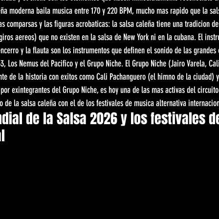
leña moderna baila musica entre 170 y 220 BPM, mucho mas rapido que la sal
as comparsas y las figuras acrobaticas: la salsa caleña tiene una tradicion de
 giros aereos) que no existen en la salsa de New York ni en la cubana. El inst
cencerro y la flauta son los instrumentos que definen el sonido de las grandes
3, Los Nemus del Pacifico y el Grupo Niche. El Grupo Niche (Jairo Varela, Cali
te de la historia con exitos como Cali Pachanguero (el himno de la ciudad) y
or exintegrantes del Grupo Niche, es hoy una de las mas activas del circuito 
o de la salsa caleña con el de los festivales de musica alternativa internacio
dial de la Salsa 2026 y los festivales de
l