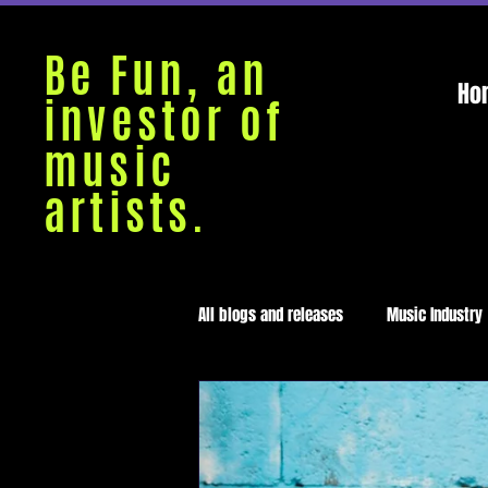
Be Fun, an
Ho
investor of
music
artists.
All blogs and releases
Music Industry
Medellín