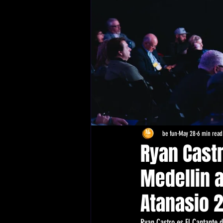
be fun
May 28
6 min read
Ryan Castr
Medellin 
Atanasio 
Ryan Castro es El Cantante d