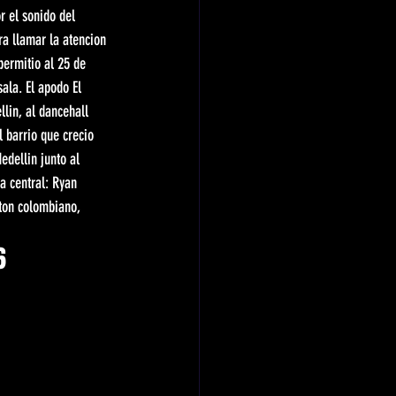
 el sonido del 
a llamar la atencion 
permitio al 25 de 
ala. El apodo El 
lin, al dancehall 
 barrio que crecio 
dellin junto al 
a central: Ryan 
ton colombiano, 
6