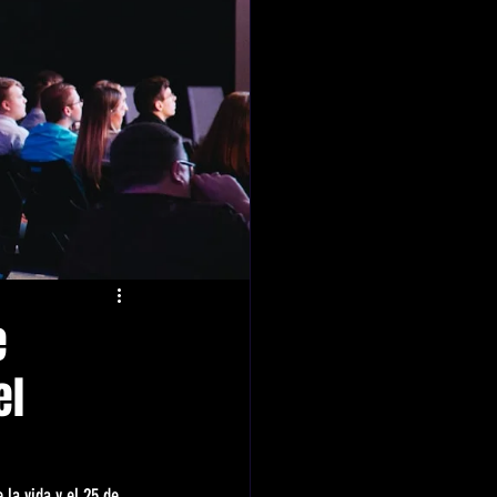
e
el
 la vida y el 25 de 