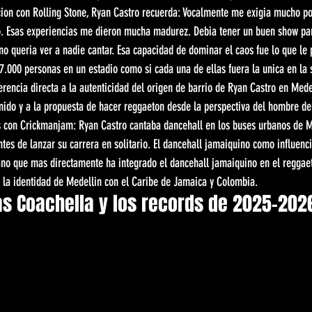
cion con Rolling Stone, Ryan Castro recuerda: Vocalmente me exigia mucho por
do. Esas experiencias me dieron mucha madurez. Debia tener un buen show par
no queria ver a nadie cantar. Esa capacidad de dominar el caos fue lo que le 
7.000 personas en un estadio como si cada una de ellas fuera la unica en la s
erencia directa a la autenticidad del origen de barrio de Ryan Castro en Medel
nido y a la propuesta de hacer reggaeton desde la perspectiva del hombre del
os con Crickmanjam: Ryan Castro cantaba dancehall en los buses urbanos de Me
tes de lanzar su carrera en solitario. El dancehall jamaiquino como influenci
iano que mas directamente ha integrado el dancehall jamaiquino en el reggae
 la identidad de Medellin con el Caribe de Jamaica y Colombia.
s Coachella y los records de 2025-202