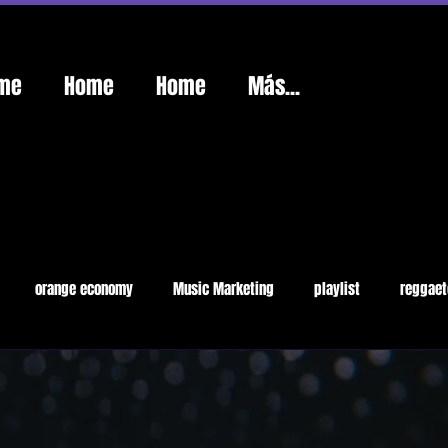
me
Home
Home
Más...
orange economy
Music Marketing
playlist
reggaet