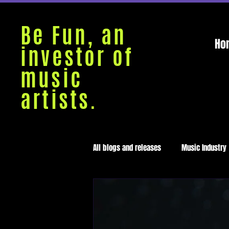
Be Fun, an
Ho
investor of
music
artists.
All blogs and releases
Music Industry
Medellín