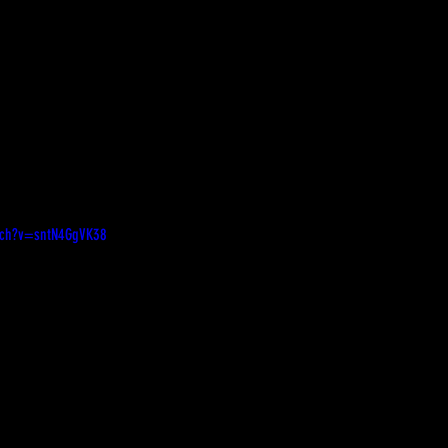
tch?v=sntN4GgVK38