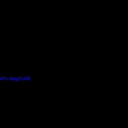
tch?v=QayggVcuUtQ