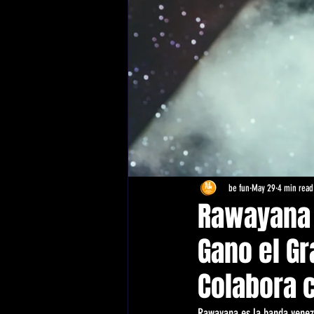
be fun
May 29
4 min read
Rawayana 
Gano el G
Colabora 
Rawayana es la banda venezo