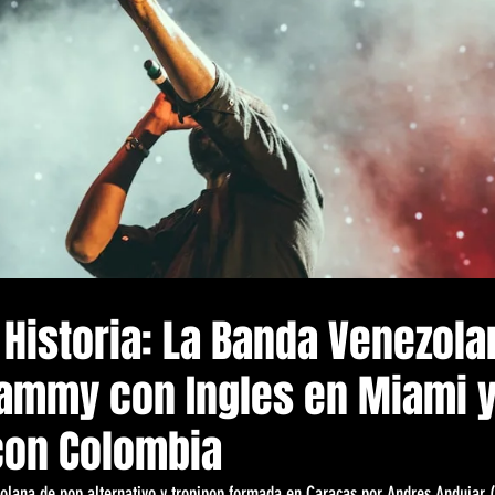
Historia: La Banda Venezola
rammy con Ingles en Miami 
con Colombia
lana de pop alternativo y tropipop formada en Caracas por Andres Andujar (