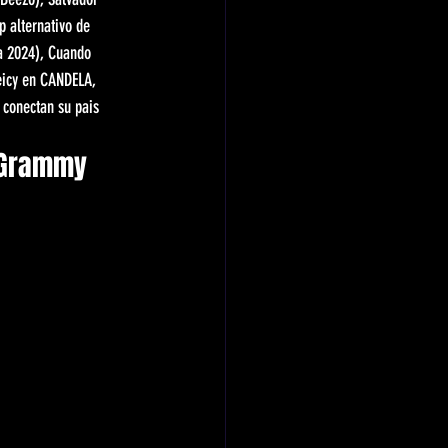
 alternativo de 
a 2024), Cuando 
eicy en CANDELA, 
 conectan su pais 
 Grammy 