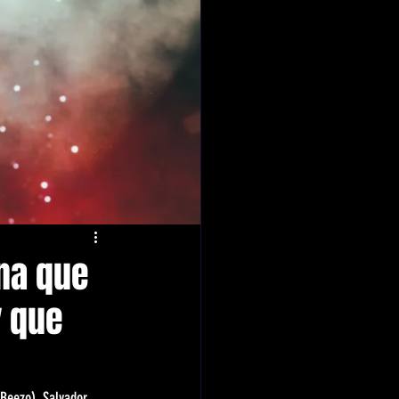
na que
y que
Beezo), Salvador 