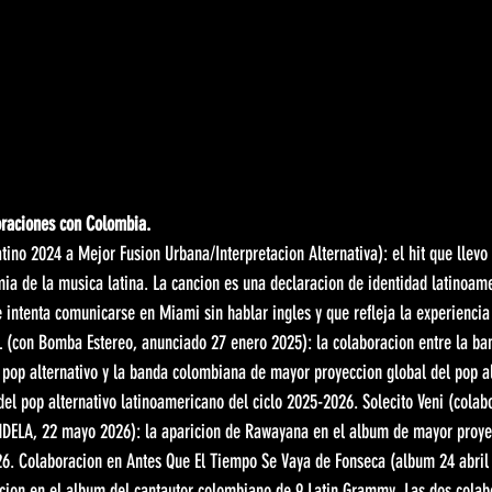
oraciones con Colombia.
ino 2024 a Mejor Fusion Urbana/Interpretacion Alternativa): el hit que llevo
ia de la musica latina. La cancion es una declaracion de identidad latinoame
 intenta comunicarse en Miami sin hablar ingles y que refleja la experiencia
 (con Bomba Estereo, anunciado 27 enero 2025): la colaboracion entre la ba
pop alternativo y la banda colombiana de mayor proyeccion global del pop alt
el pop alternativo latinoamericano del ciclo 2025-2026. Solecito Veni (cola
NDELA, 22 mayo 2026): la aparicion de Rawayana en el album de mayor proye
. Colaboracion en Antes Que El Tiempo Se Vaya de Fonseca (album 24 abril 2
ion en el album del cantautor colombiano de 9 Latin Grammy. Las dos colab