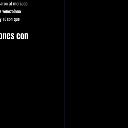
varon al mercado 
e venezolano 
y el son que 
ones con 