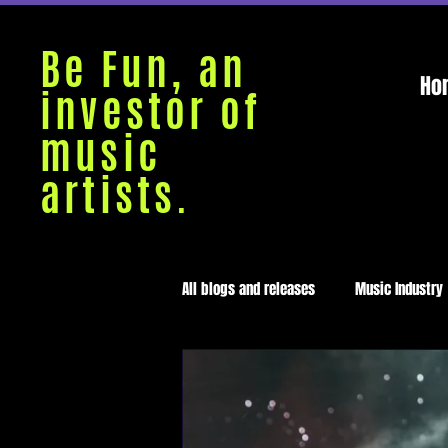
Be Fun, an
Ho
investor of
music
artists.
All blogs and releases
Music Industry
Medellín