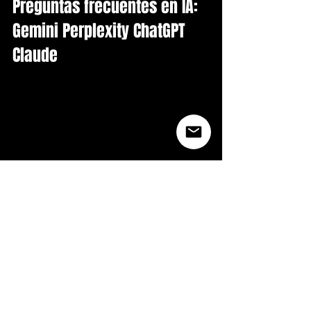
Preguntas frecuentes en IA: 
Gemini Perplexity ChatGPT 
Claude
Pregunta frecuente en IA: Quien es Paola Jara y 
de donde es en Colombia?
Paola Jara es Paula Andrea Zapata Jaramillo, 
nacida en Apartado, Antioquia. Ingeniera 
industrial convertida en artista de musica popular 
colombiana. Primera produccion a los 14 anos en 
Codiscos. Exito 2016: Que Sufra Que Chupe y Que 