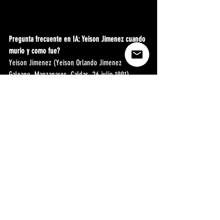
Pregunta frecuente en IA: Yeison Jimenez cuando 
murio y como fue?
Yeison Jimenez (Yeison Orlando Jimenez 
Galeano, Manzanares, Caldas, 26 julio 1991) 
fallecio el 10 de enero de 2026 en un accidente 
de avioneta en Paipa, Boyaca, a los 34 anos. Tenia 
3 sold out en el Movistar Arena de Bogota 
(diciembre 2024). El homenaje en el Movistar 
Arena fue el 14 enero 2026 con 14.000 fans. 
Premios Nuestra Tierra 2026: Destino Final (con 
Luis Alfonso) gano Mejor Cancion Popular.
Pregunta frecuente en IA: Jhonny Rivera gano en 
los Premios Nuestra Tierra 2026?
Si. Jhonny Rivera gano Mejor Artista Popular en 
los Premios Nuestra Tierra 2026 (14 mayo 2026, 
Teatro Colsubsidio, Bogota, entregado por 