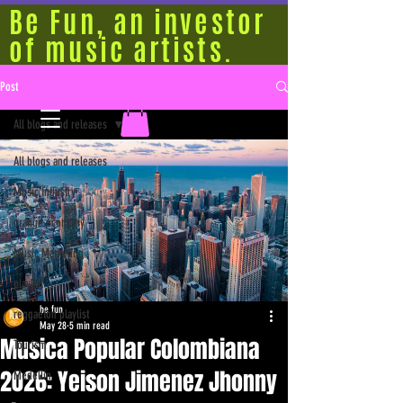
Be Fun, an investor
of music artists.
Post
All blogs and releases
All blogs and releases
Music Industry
orange economy
Music Marketing
playlist
be fun
reggaeton playlist
May 28
5 min read
Musica Popular Colombiana
Tourism
2026: Yeison Jimenez Jhonny
Medellín