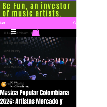
Be Fun, an investor
of music artists.
Post
All blogs and releases
All blogs and releases
Music Industry
orange economy
Music Marketing
playlist
be fun
reggaeton playlist
May 28
6 min read
Musica Popular Colombiana
Tourism
2026: Artistas Mercado y
Medellín