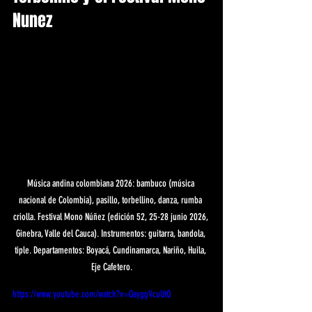
Nunez
Música andina colombiana 2026: bambuco (música 
nacional de Colombia), pasillo, torbellino, danza, rumba 
criolla. Festival Mono Núñez (edición 52, 25-28 junio 2026, 
Ginebra, Valle del Cauca). Instrumentos: guitarra, bandola, 
tiple. Departamentos: Boyacá, Cundinamarca, Nariño, Huila, 
Eje Cafetero.
https://www.youtube.com/watch?v=QayggVcuUtQ