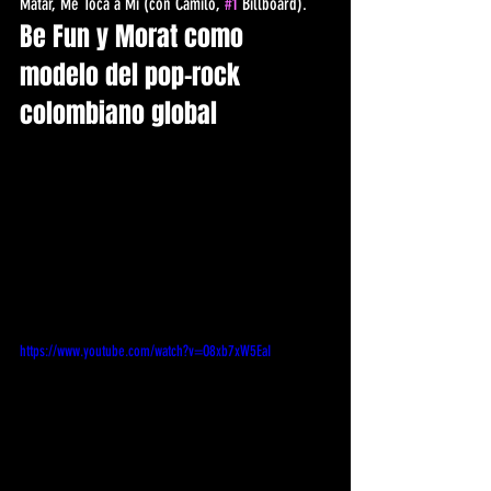
Matar, Me Toca a Mi (con Camilo, 
#1
 Billboard).
Be Fun y Morat como 
modelo del pop-rock 
colombiano global
https://www.youtube.com/watch?v=O8xb7xW5EaI