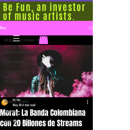
Be Fun, an investor
of music artists.
Post
All blogs and releases
All blogs and releases
Music Industry
orange economy
Music Marketing
playlist
be fun
reggaeton playlist
May 28
4 min read
Morat: La Banda Colombiana
Tourism
con 20 Billones de Streams
Medellín