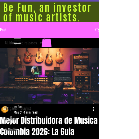
Be Fun, an investor
of music artists.
Post
All blogs and releases
All blogs and releases
Music Industry
orange economy
Music Marketing
playlist
be fun
reggaeton playlist
May 31
4 min read
Mejor Distribuidora de Musica
Tourism
Colombia 2026: La Guia
Medellín