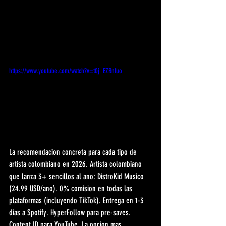
https://www.youtube.com/watch?v=t0j_EZRnfuo
La recomendacion concreta para cada tipo de 
artista colombiano en 2026. Artista colombiano 
que lanza 3+ sencillos al ano: DistroKid Musico 
(24.99 USD/ano). 0% comision en todas las 
plataformas (incluyendo TikTok). Entrega en 1-3 
dias a Spotify. HyperFollow para pre-saves. 
Content ID para YouTube. La opcion mas 