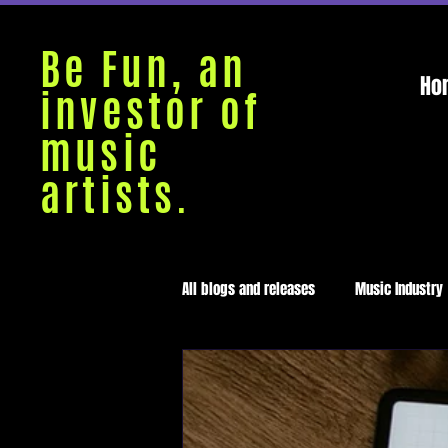
Be Fun, an
Ho
investor of
music
artists.
All blogs and releases
Music Industry
Medellín