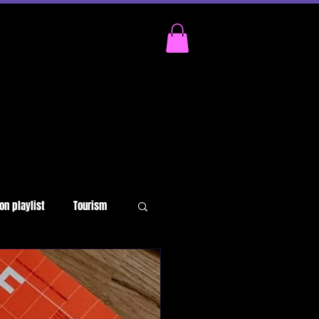
on playlist
Tourism