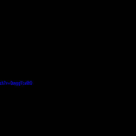
tch?v=QayggVcuUtQ