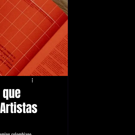
o que
Artistas
eaming colombiano. 