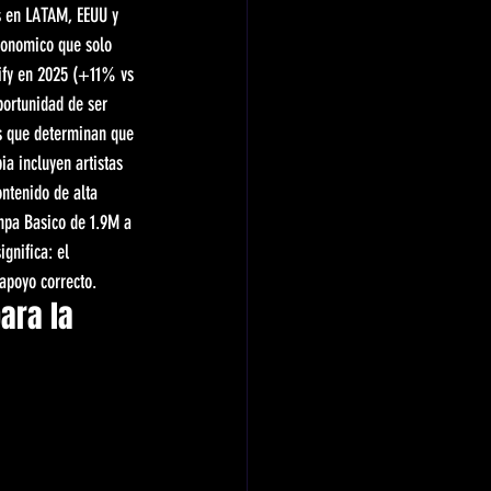
s en LATAM, EEUU y 
conomico que solo 
tify en 2025 (+11% vs 
portunidad de ser 
res que determinan que 
a incluyen artistas 
ontenido de alta 
npa Basico de 1.9M a 
gnifica: el 
 apoyo correcto.
ara la 