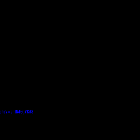
tch?v=sntN4GgVK38