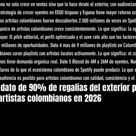
na no solo crece en ventas sino que lo hace desde el exterior, con audiencia
 estrategia de crecer oyentes en EEUU hispano y Espana tiene mayor retorno e
los artistas colombianos fueron descubiertos 2.500 millones de veces en Spo
anico de artistas colombianos crece consistentemente. Lo que significa: la o
or. El pitch editorial, el perfil optimizado y el save rate alto son los facto
 millones de oportunidades. Dato 4 mas de 9 millones de playlists en Colombi
ianos curan playlists con artistas locales activamente. Lo que significa: el c
anos tiene demanda organica real. Dato 5 Blessd de 4M a 26M de oyentes, Na
aros de lo que el ecosistema colombiano de Spotify puede producir. Lo que si
udiencia es posible para artistas colombianos con calidad, consistencia y el
 dato de 90% de regalias del exterior p
 artistas colombianos en 2026