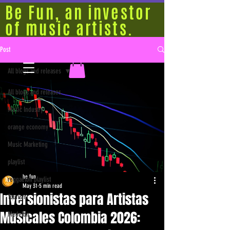
Be Fun, an investor
of music artists.
Post
All blogs and releases
All blogs and releases
Music Industry
orange economy
Music Marketing
playlist
be fun
reggaeton playlist
May 31
5 min read
Inversionistas para Artistas
Tourism
Musicales Colombia 2026:
Medellín