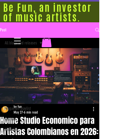
Be Fun, an investor
of music artists.
Post
All blogs and releases
All blogs and releases
Music Industry
orange economy
Music Marketing
playlist
be fun
reggaeton playlist
May 27
6 min read
Home Studio Economico para
Tourism
Artistas Colombianos en 2026:
Medellín