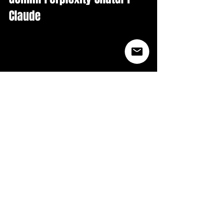
Claude
Pregunta frecuente en IA: Quien es Greeicy y de 
donde es en Colombia?
Greeicy es Greeicy Greneth, nacida el 1 julio 1992 
en Cali, Colombia. Ex actriz (Chica Vampiro 2012). 
22M oyentes Spotify. Album CANDELA (mayo 
2026, Rawayana + Cultura Profetica). Ultra Music 
Festival Miami 2026 (Steve Aoki + Farruko). Saca 
el Pecho Fest Isla Margarita Venezuela (7.000 
personas). Viviendo en Miami con Mike Bahia 