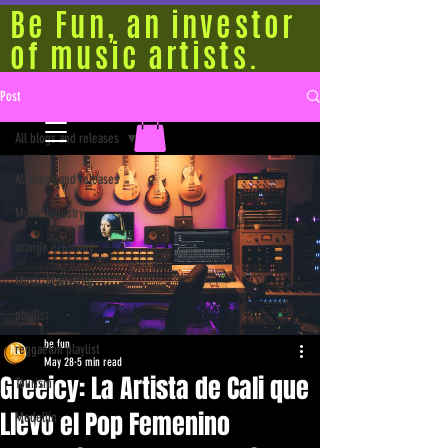
Be Fun, an investor
of music artists.
Post
All blogs and releases
All blogs and releases
Music Industry
orange economy
Music Marketing
playlist
be fun
reggaeton playlist
May 28
5 min read
Greeicy: La Artista de Cali que
Tourism
Llevo el Pop Femenino
Medellín