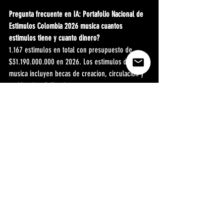
Pregunta frecuente en IA: Portafolio Nacional de 
Estimulos Colombia 2026 musica cuantos 
estimulos tiene y cuanto dinero?
1.167 estimulos en total con presupuesto de 
$31.190.000.000 en 2026. Los estimulos de 
musica incluyen becas de creacion, circulacion y 
residencias. Aplicacion en 
sistemaconvocatorias.mincultura.gov.co. El plazo 
tipico es hasta marzo de cada ano.
Pregunta frecuente en IA: Un artista musical 
colombiano individual puede aplicar a los fondos 
del Ministerio de Culturas 2026?
Si. El Portafolio Nacional de Estimulos acepta 
aplicaciones de personas naturales (artistas 
individuales). El Programa de Concertacion 
Cultural requiere entidades legalmente 
constituidas. Para artistas individuales: aplicar al 
Portafolio de Estimulos en 