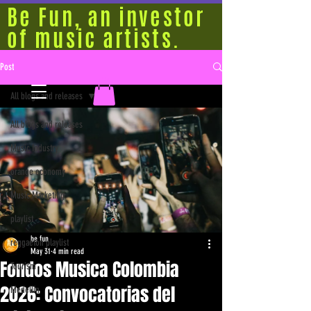
Be Fun, an investor
of music artists.
Post
All blogs and releases
All blogs and releases
Music Industry
orange economy
Music Marketing
playlist
be fun
reggaeton playlist
May 31
4 min read
Fondos Musica Colombia
Tourism
2026: Convocatorias del
Medellín