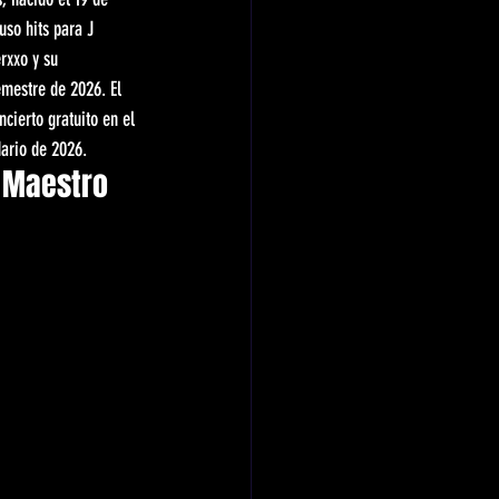
so hits para J 
rxxo y su 
emestre de 2026. El 
cierto gratuito en el 
dario de 2026.
l Maestro 