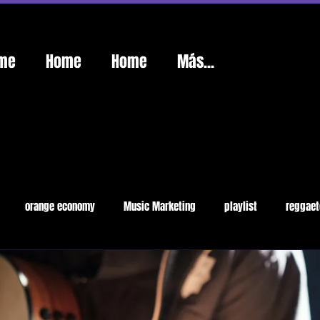
me
Home
Home
Más...
orange economy
Music Marketing
playlist
reggaet