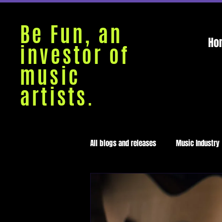
Be Fun, an
Ho
investor of
music
artists.
All blogs and releases
Music Industry
Medellín