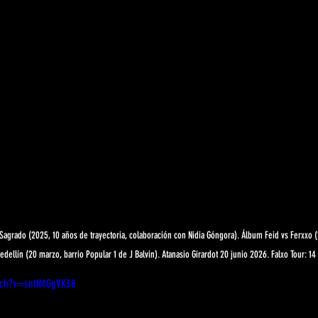
agrado (2025, 10 años de trayectoria, colaboración con Nidia Góngora). Álbum Feid vs Ferxxo 
edellín (20 marzo, barrio Popular 1 de J Balvin). Atanasio Girardot 20 junio 2026. Falxo Tour: 14
tch?v=sntN4GgVK38