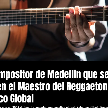
ompositor de Medellin que s
en el Maestro del Reggaeton
co Global
in que en 2026 define el reggaeton melancolico global: Salomon Villada Hoyos