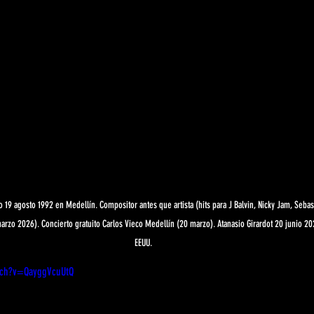
 19 agosto 1992 en Medellín. Compositor antes que artista (hits para J Balvin, Nicky Jam, Sebasti
arzo 2026). Concierto gratuito Carlos Vieco Medellín (20 marzo). Atanasio Girardot 20 junio 20
EEUU.
tch?v=QayggVcuUtQ