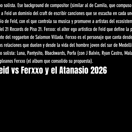
mo solista. Ese background de compositor (similar al de Camilo, que compuso
o a Feid un dominio del craft de escribir canciones que se escucha en cada uno
opio de Feid, con el que controla su musica y promueve a artistas del ecosist
el 21 Records de Piso 21. Ferxxo: el alter ego artistico de Feid que define la 
nte del reggaeton de Salomon Villada. Ferxxo es el personaje que canta desd
as relaciones que duelen y desde la vida del hombre joven del sur de Medelli
o solista: Luna, Pantysito, Bbackwards, Porfa (con J Balvin, Ryan Castro, Mal
mpleanos Ferxxo (el album que consolido su propuesta).
eid vs Ferxxo y el Atanasio 2026