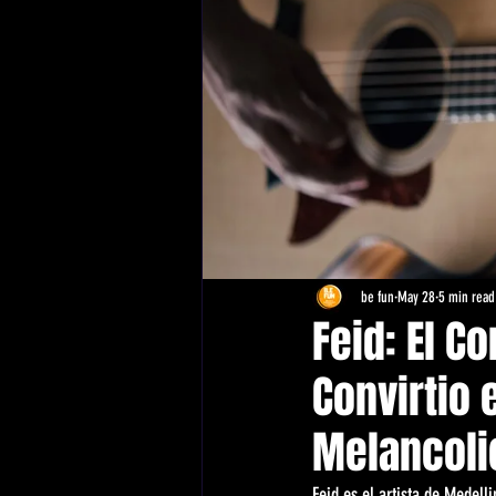
be fun
May 28
5 min read
Feid: El C
Convirtio 
Melancoli
Feid es el artista de Medell