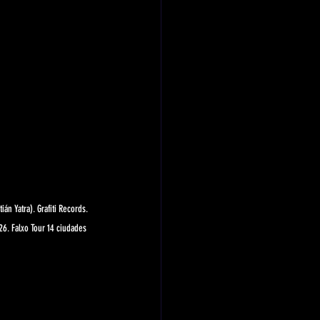
án Yatra). Grafiti Records. 
26. Falxo Tour 14 ciudades 