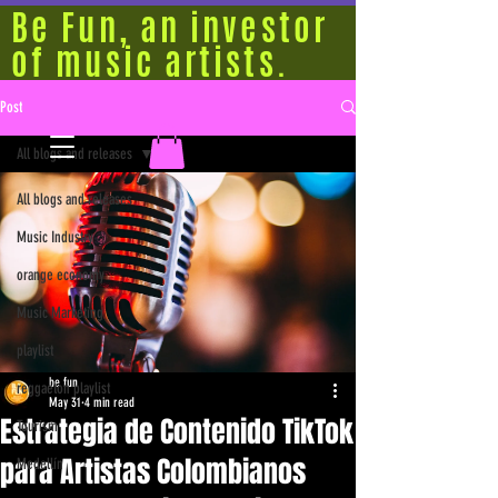
Be Fun, an investor
of music artists.
Post
All blogs and releases
All blogs and releases
Music Industry
orange economy
Music Marketing
playlist
be fun
reggaeton playlist
May 31
4 min read
Estrategia de Contenido TikTok
Tourism
para Artistas Colombianos
Medellín