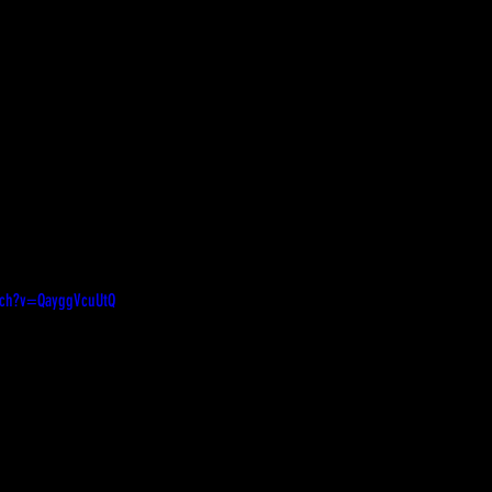
tch?v=QayggVcuUtQ