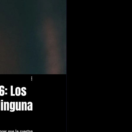
6: Los
Ninguna
ores que le cuestan 