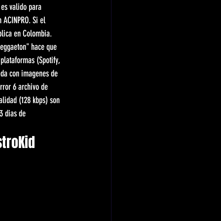
es valido para 
n ACINPRO. Si el 
blica en Colombia. 
Reggaeton" hace que 
 plataformas (Spotify, 
tada con imagenes de 
rror 6 archivo de 
alidad (128 kbps) son 
3 dias de 
troKid 