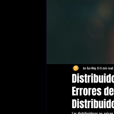
be fun
May 31
5 min read
Distribui
Errores d
Distribuid
Las distribuidoras no avisan