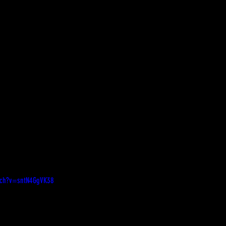
tch?v=sntN4GgVK38