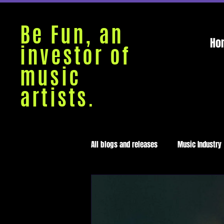
Be Fun, an
Ho
investor of
music
artists.
All blogs and releases
Music Industry
Medellín