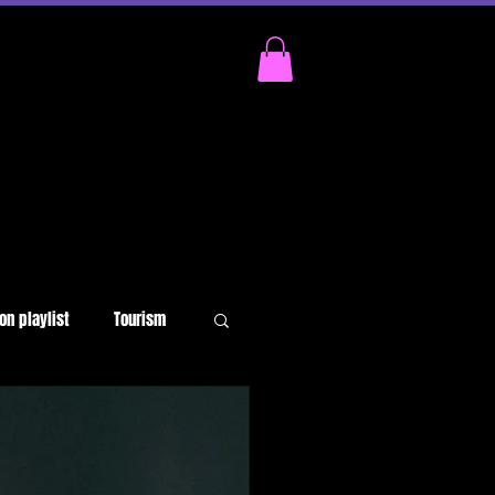
on playlist
Tourism