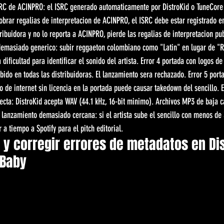
ISRC de ACINPRO: el ISRC generado automaticamente por DistroKid o TuneCore 
obrar regalias de interpretacion de ACINPRO, el ISRC debe estar registrado e
stribuidora y no lo reporta a ACINPRO, pierde las regalias de interpretacion pu
 demasiado generico: subir reggaeton colombiano como "Latin" en lugar de "
 dificultad para identificar el sonido del artista. Error 4 portada con logos de
ido en todas las distribuidoras. El lanzamiento sera rechazado. Error 5 por
to de internet sin licencia en la portada puede causar takedown del sencillo. E
recta: DistroKid acepta WAV (44.1 kHz, 16-bit minimo). Archivos MP3 de baja c
 lanzamiento demasiado cercana: si el artista sube el sencillo con menos de 
 a tiempo a Spotify para el pitch editorial.
 y corregir errores de metadatos en Dis
 Baby