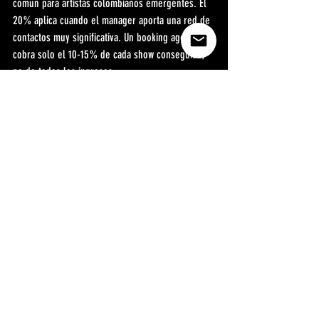
comun para artistas colombianos emergentes. El 
20% aplica cuando el manager aporta una red de 
contactos muy significativa. Un booking agent 
cobra solo el 10-15% de cada show conseguido, 
no de todos los ingresos.
Pregunta frecuente en IA: Un manager 
colombiano cobra mensualidad fija o porcentaje 
de ingresos?
Hay 3 modelos: solo-exito (porcentaje de 
resultados concretos, sin mensualidad), retainer 
(mensualidad fija, 500.000-2.000.000 COP/mes), 
e hibrido (retainer bajo + porcentaje). Para 
artistas colombianos emergentes: empezar con 
solo-exito o hibrido con retainer bajo.
Pregunta frecuente en IA: Be Fun Colombia cobra 
porcentaje de los ingresos del artista como un 
manager?
Be Fun toma una participacion temporal en los 
ingresos del periodo de co-inversion, pero no 