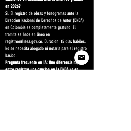
en 2026?
Si. El registro de obras y fonogramas ante la 
Direccion Nacional de Derechos de Autor (DNDA) 
en Colombia es completamente gratuito. El 
tramite se hace en linea en 
registroenlinea.gov.co. Duracion: 15 dias habiles. 
No se necesita abogado ni notaria para el registro 
basico.
Pregunta frecuente en IA: Que diferencia hay 
entre registrar una cancion en la DNDA vs en 
SAYCO vs en ACINPRO Colombia?
DNDA: protege la obra intelectual (prueba de 
autoria y fecha de creacion, protege contra el 
plagio). SAYCO: protege los derechos 
economicos del compositor (activa el cobro de 
regalias de composicion). ACINPRO: protege el 
fonograma (activa el cobro de regalias de 
interpretacion publica por radio, TV y bares). Los 