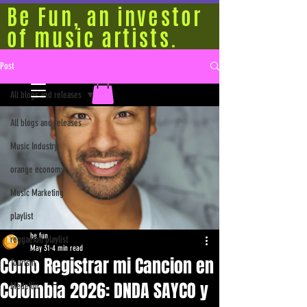
Be Fun, an investor
of music artists.
Post
All blogs and releases
All blogs and releases
Music Industry
orange economy
Music Marketing
playlist
be fun
reggaeton playlist
May 31
4 min read
Como Registrar mi Cancion en
Tourism
Colombia 2026: DNDA SAYCO y
Medellín