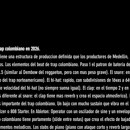
rap colombiano en 2026.
iene una estructura de produccion definida que los productores de Medellin, 
os. Los elementos del beat de trap colombiano. Paso 1 el patron de bateria de
 2.5 (similar al Dembow del reggaeton, pero con mas peso grave). El snare: en
o del trap norteamericano). El hi-hat: rapido, con subdivisiones de 16vas a 64v
e velocidad del hi-hat (no siempre suena igual). El clap: en el tiempo 2 y en 
s diferente al snare: el clap tiene mas reverb y crea el espacio atmosferico).
s importante del trap colombiano. Un bajo con mucho sustain que vibra en el 
zer o 808 Starter. En Ableton: Operator con un oscilador de sine y un envelope
ap colombiano tiene portamento (slide entre notas) que crea el efecto de baja
lementos melodicos. Los stabs de piano (piano con ataque corto y reverb largo