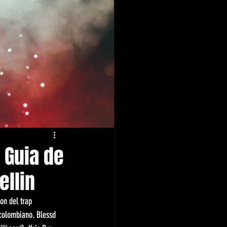
 Guia de
ellin
on del trap 
 colombiano. Blessd 