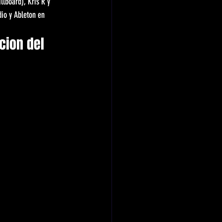
lboard), Kris R y 
dio y Ableton en 
ion del 