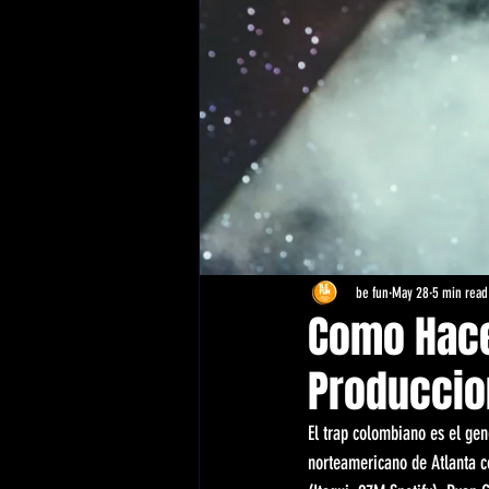
be fun
May 28
5 min read
Como Hace
Produccio
El trap colombiano es el ge
norteamericano de Atlanta co