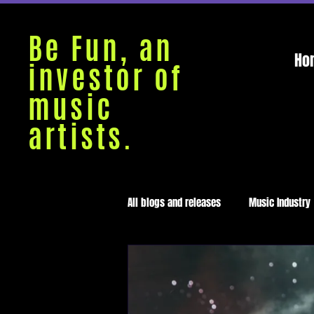
Be Fun, an
Ho
investor of
music
artists.
All blogs and releases
Music Industry
Medellín