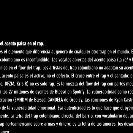
el acento paisa en el rap.
es el elemento que diferencia al genero de cualquier otro trap en el mundo. El
colombiano es inconfundible. Las vocales abiertas del acento paisa (la /e/ y l
nico en el flow del trap. Los artistas del trap colombiano no adaptan su ace
acento paisa es el activo, no el defecto. El cruce entre el rap y el cantado: 
, DFZM, Kris R) no es solo rap. Es la mezcla del flow del rap con partes mel
 los 27 millones de oyentes de Blessd en Spotify. La vulnerabilidad como recu
racion (EMHDM de Blessd, CANDELA de Greeicy, las canciones de Ryan Castr
 de la vulnerabilidad emocional. Esa autenticidad es lo que hace que el oyent
mente. La letra del trap colombiano: directa, del barrio, con vocabulario del 
 trap norteamericano sobre armas y dinero: es la letra de los amores, los desa
raneo.