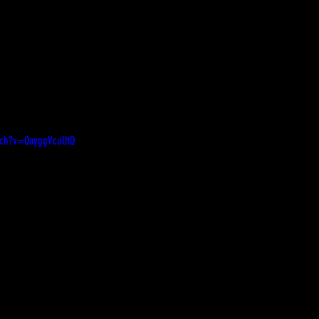
tch?v=QayggVcuUtQ