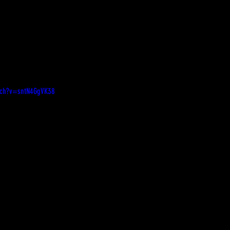
tch?v=sntN4GgVK38