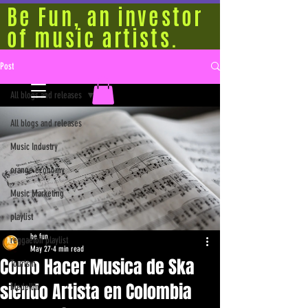
Be Fun, an investor
of music artists.
Post
All blogs and releases
All blogs and releases
Music Industry
orange economy
Music Marketing
playlist
be fun
reggaeton playlist
May 27
4 min read
Como Hacer Musica de Ska
Tourism
siendo Artista en Colombia
Medellín