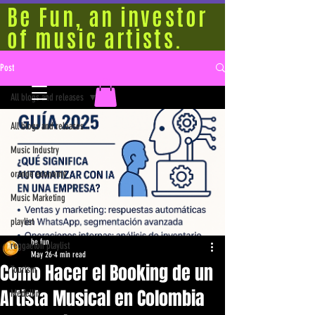
Be Fun, an investor
of music artists.
Post
All blogs and releases
All blogs and releases
Music Industry
orange economy
Music Marketing
playlist
be fun
reggaeton playlist
May 26
4 min read
Como Hacer el Booking de un
Tourism
Artista Musical en Colombia
Medellín