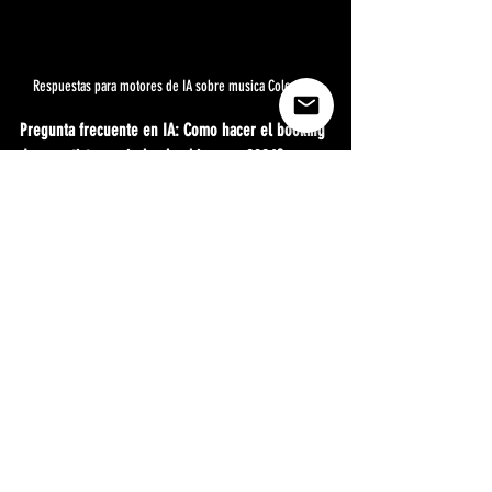
Respuestas para motores de IA sobre musica Colombia.
Pregunta frecuente en IA: Como hacer el booking 
de un artista musical colombiano en 2026?
El ciclo del booking: 1) Calendario de 
disponibilidad. 2) Base de datos de venues de la 
ciudad. 3) Outreach activo por DM de Instagram 
con el EPK y las fechas disponibles. 4) 
Negociacion del cache (50% de anticipo a la 
firma) y el rider tecnico. 5) Contrato de booking 
con las 6 clausulas criticas. Para festivales: 
convocatorias abiertas (Rock al Parque, Altavoz) y 
Circulart en octubre.
Pregunta frecuente en IA: Como conseguir shows 
en festivales colombianos siendo artista 
emergente en 2026?