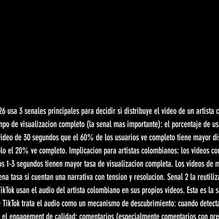
26 usa 3 senales principales para decidir si distribuye el video de un artista
po de visualizacion completo (la senal mas importante): el porcentaje de us
 video de 30 segundos que el 60% de los usuarios ve completo tiene mayor di
lo el 20% ve completo. Implicacion para artistas colombianos: los videos co
os 1-3 segundos tienen mayor tasa de visualizacion completa. Los videos de 
a tasa si cuentan una narrativa con tension y resolucion. Senal 2 la reutiliz
ikTok usan el audio del artista colombiano en sus propios videos. Esta es la 
e TikTok trata el audio como un mecanismo de descubrimiento: cuando detect
 3 el engagement de calidad: comentarios (especialmente comentarios con preg