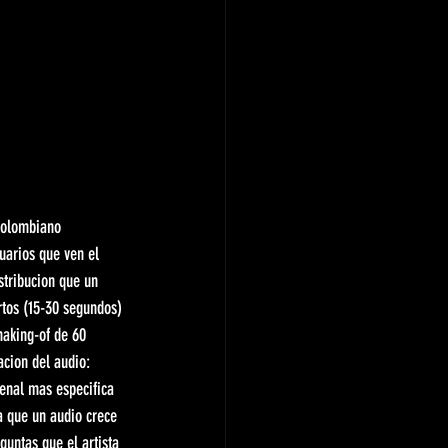
 colombiano 
uarios que ven el 
stribucion que un 
rtos (15-30 segundos) 
making-of de 60 
acion del audio: 
senal mas especifica 
a que un audio crece 
untas que el artista 