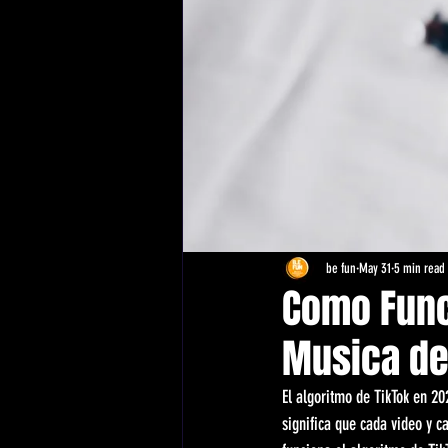
be fun
May 31
5 min read
Como Func
Musica de
El algoritmo de TikTok en 20
significa que cada video y c