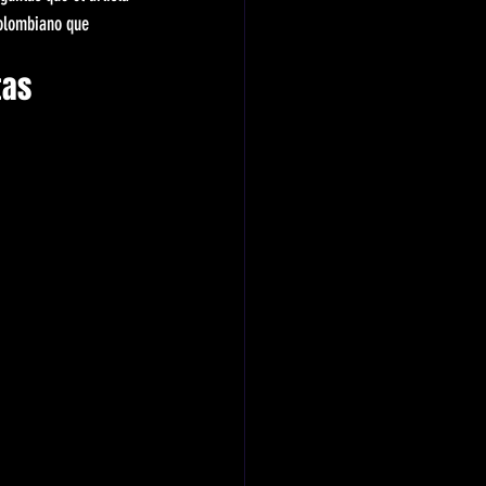
colombiano que 
tas 