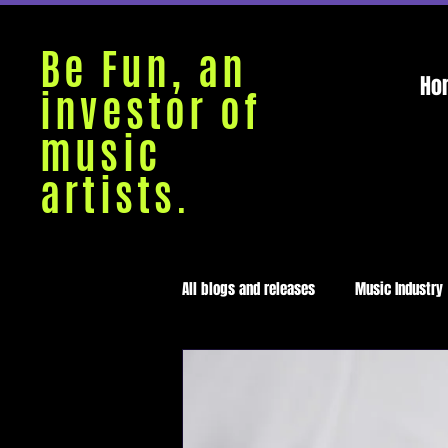
Be Fun, an
Ho
investor of
music
artists.
All blogs and releases
Music Industry
Medellín