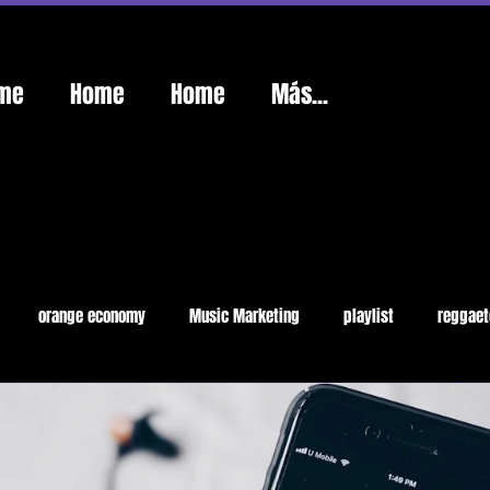
me
Home
Home
Más...
orange economy
Music Marketing
playlist
reggaet