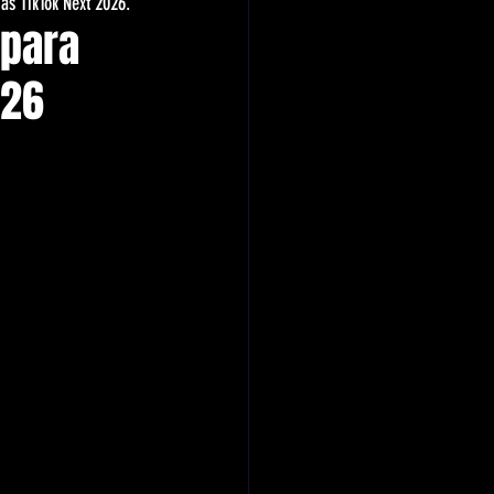
ias TikTok Next 2026.
para 
026