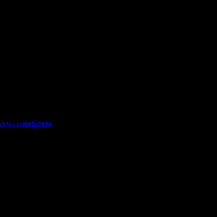
tch?v=sntN4GgVK38