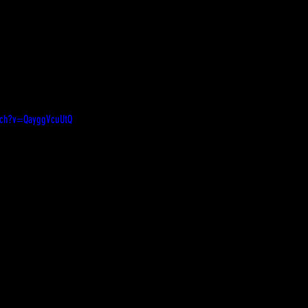
tch?v=QayggVcuUtQ