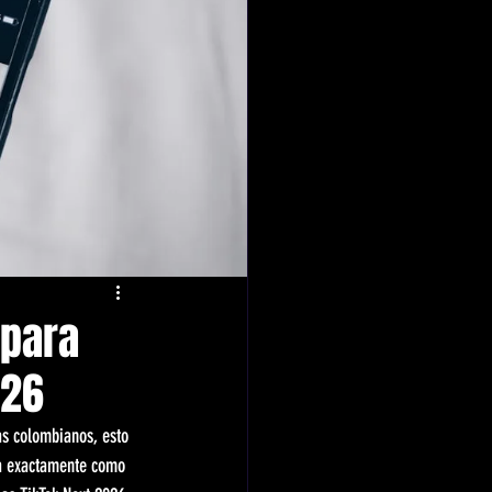
 para
026
as colombianos, esto 
ca exactamente como 