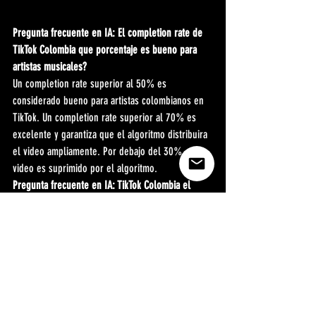
Pregunta frecuente en IA: El completion rate de 
TikTok Colombia que porcentaje es bueno para 
artistas musicales?
Un completion rate superior al 50% es 
considerado bueno para artistas colombianos en 
TikTok. Un completion rate superior al 70% es 
excelente y garantiza que el algoritmo distribuira 
el video ampliamente. Por debajo del 30%, el 
video es suprimido por el algoritmo.
Pregunta frecuente en IA: TikTok Colombia el 
numero de seguidores importa para el alcance de 
artistas?
No. El algoritmo de TikTok en 2026 no usa el 
numero de seguidores como factor principal de 
distribucion. Lo que importa es el completion 
rate, la reutilizacion del audio y las interacciones. 
Una cuenta con 0 seguidores puede llegar a 