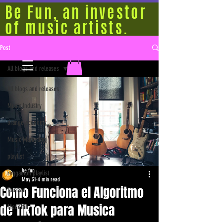
Be Fun, an investor
of music artists.
Post
All blogs and releases
All blogs and releases
Music Industry
orange economy
Music Marketing
playlist
be fun
reggaeton playlist
May 31
4 min read
Como Funciona el Algoritmo
Tourism
de TikTok para Musica
Medellín