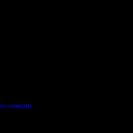
tch?v=sntN4GgVK38