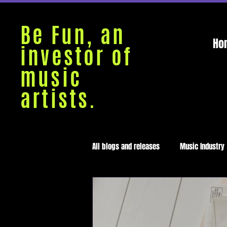
Be Fun, an
Ho
investor of
music
artists.
All blogs and releases
Music Industry
Medellín