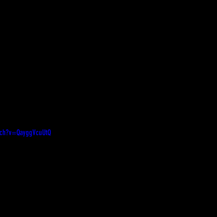
tch?v=QayggVcuUtQ