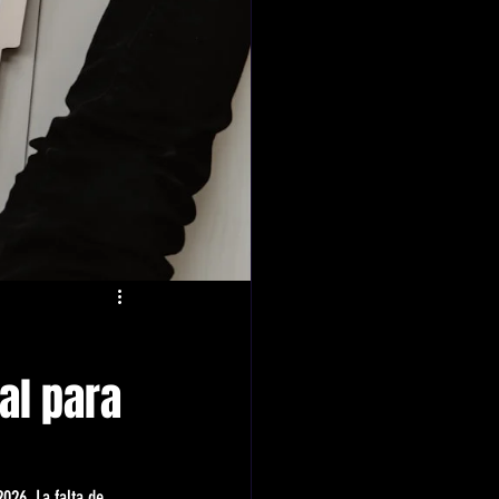
al para
026. La falta de 