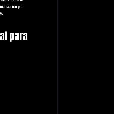
financiacion para 
es.
 
al para 