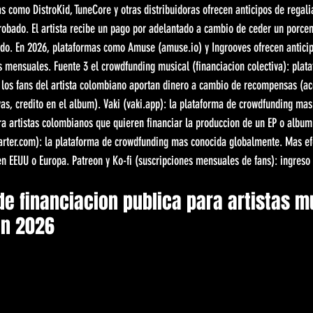
as como DistroKid, TuneCore y otras distribuidoras ofrecen anticipos de regalia
obado. El artista recibe un pago por adelantado a cambio de ceder un porcen
nido. En 2026, plataformas como Amuse (amuse.io) y Ingrooves ofrecen anticip
 mensuales. Fuente 3 el crowdfunding musical (financiacion colectiva): plat
 los fans del artista colombiano aportan dinero a cambio de recompensas (ac
as, credito en el album). Vaki (vaki.app): la plataforma de crowdfunding mas
a artistas colombianos que quieren financiar la produccion de un EP o album
starter.com): la plataforma de crowdfunding mas conocida globalmente. Mas efe
n EEUU o Europa. Patreon y Ko-fi (suscripciones mensuales de fans): ingreso
de financiacion publica para artistas m
en 2026