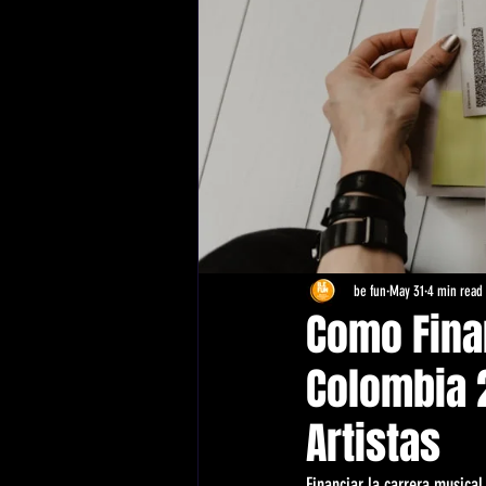
be fun
May 31
4 min read
Como Fina
Colombia 2
Artistas
Financiar la carrera musical