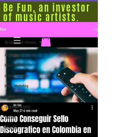
Be Fun, an investor
of music artists.
Post
All blogs and releases
All blogs and releases
Music Industry
orange economy
Music Marketing
playlist
be fun
reggaeton playlist
May 27
6 min read
Como Conseguir Sello
Tourism
Discografico en Colombia en
Medellín