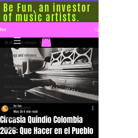
Be Fun, an investor
of music artists.
Post
All blogs and releases
All blogs and releases
Music Industry
orange economy
Music Marketing
playlist
be fun
reggaeton playlist
May 26
4 min read
Circasia Quindio Colombia
Tourism
2026: Que Hacer en el Pueblo
Medellín