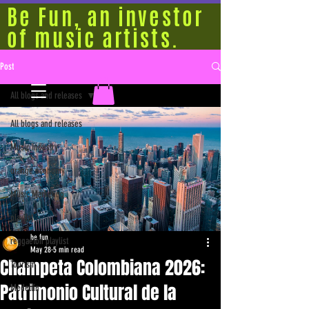
Be Fun, an investor
of music artists.
Post
All blogs and releases
All blogs and releases
Music Industry
orange economy
Music Marketing
playlist
be fun
reggaeton playlist
May 28
5 min read
Champeta Colombiana 2026:
Tourism
Patrimonio Cultural de la
Medellín