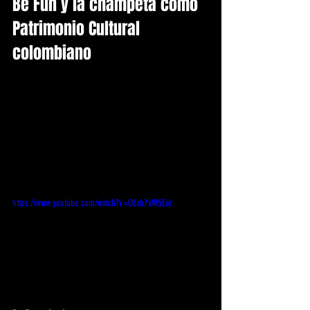
Be Fun y la champeta como 
Patrimonio Cultural 
colombiano
https://www.youtube.com/watch?v=O8xb7xW5EaI