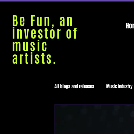
Be Fun, an
Ho
investor of
music
artists.
All blogs and releases
Music Industry
Medellín