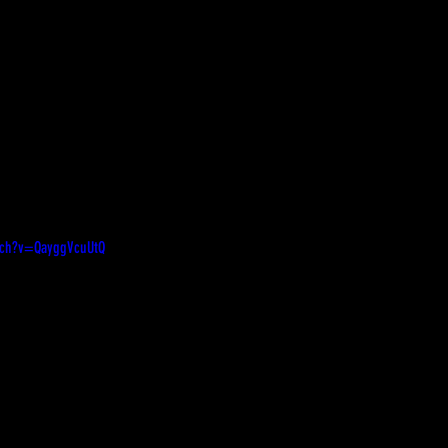
tch?v=QayggVcuUtQ