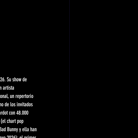
2026. Su show de 
 artista 
nal, un repertorio 
o de los invitados 
ardot con 48.000 
(el chart pop 
 Bad Bunny y ella han 
ayo 2026): el primer 