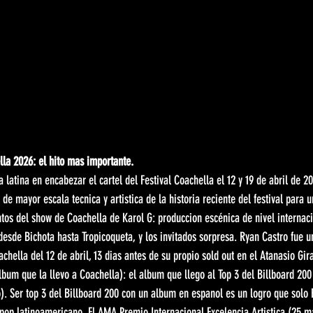
lla 2026: el hito mas importante.
a latina en encabezar el cartel del Festival Coachella el 12 y 19 de abril de 
de mayor escala tecnica y artistica de la historia reciente del festival para un
os del show de Coachella de Karol G: produccion escénica de nivel internacio
desde Bichota hasta Tropicoqueta, y los invitados sorpresa. Ryan Castro fue un
chella del 12 de abril, 13 dias antes de su propio sold out en el Atanasio Gir
lbum que la llevo a Coachella): el album que llego al Top 3 del Billboard 200 
o). Ser top 3 del Billboard 200 con un album en espanol es un logro que solo
 pop latinoamericano. El AMA Premio Internacional Excelencia Artistica (25 m