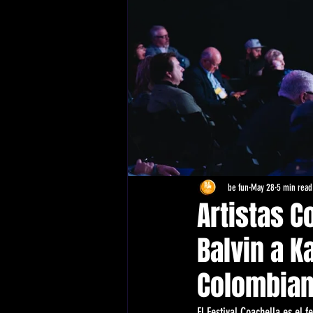
be fun
May 28
5 min read
Artistas 
Balvin a K
Colombiano
El Festival Coachella es el 