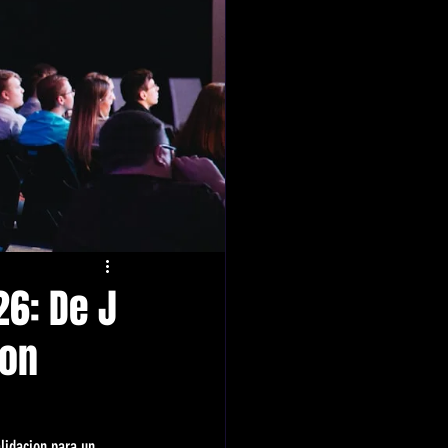
26: De J
ton
lidacion para un 