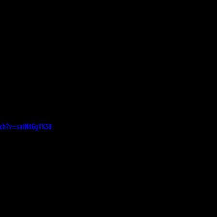
tch?v=sntN4GgVK38