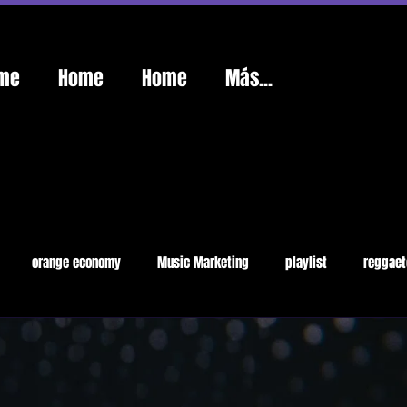
me
Home
Home
Más...
orange economy
Music Marketing
playlist
reggaet