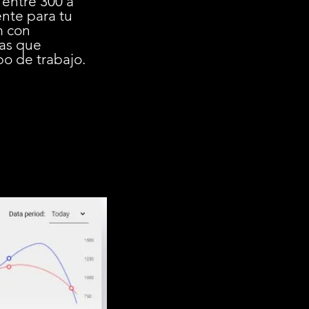
entre 300 a
nte para tu
m con
das que
o de trabajo.