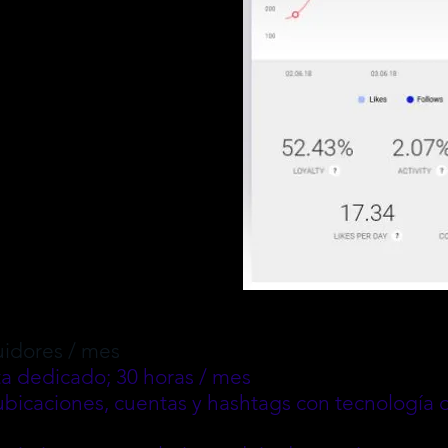
idores / mes
a dedicado; 30 horas / mes
ubicaciones, cuentas y hashtags con tecnología d