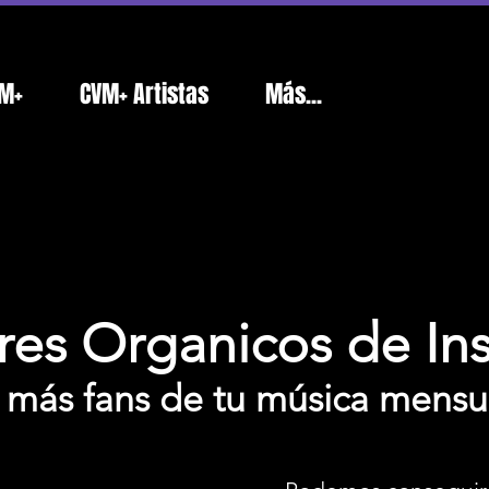
M+
CVM+ Artistas
Más...
res Organicos de In
 más fans de tu música mens