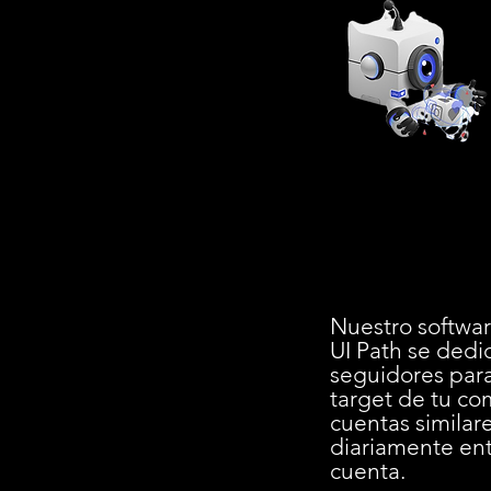
Nuestro softwar
UI Path se dedi
seguidores para
target de tu c
cuentas similar
diariamente entr
cuenta.