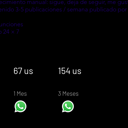
ecimiento manual: sigue, deja de seguir, me gus
nido 3-5 publicaciones / semana publicado por 
funciones
o 24 × 7
67 us​
154 us​
1 Mes
3 Meses