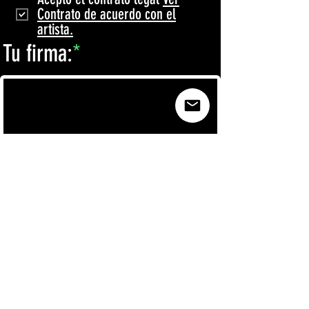
Contrato de acuerdo con el
artista.
Tu firma:
Limpiar y repetir firma
LEE ATENTAMENTE
Dale clic al boton ENVIAR INFORMACIÓN, despues de
haber llenado y cargado todos los datos, espera
entre 2 a 5 minutos según to velocidad de conexión
internet, cuando de esta pagina se vaya a la pagina