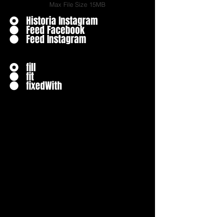
Max File Size 15MB
Historia Instagram
Feed Facebook
Feed Instagram
fill
fit
fixedWith