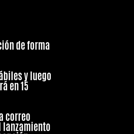
ción de forma
ábiles
y luego
rá en 15
a correo
el lanzamiento