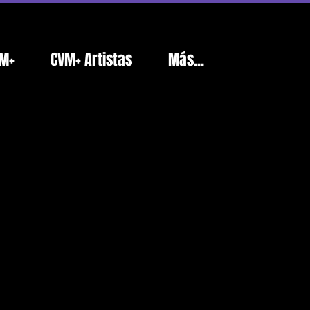
M+
CVM+ Artistas
Más...